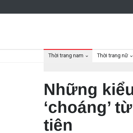
Thời trang nam
Thời trang nữ
Những kiểu
‘choáng’ từ
tiên