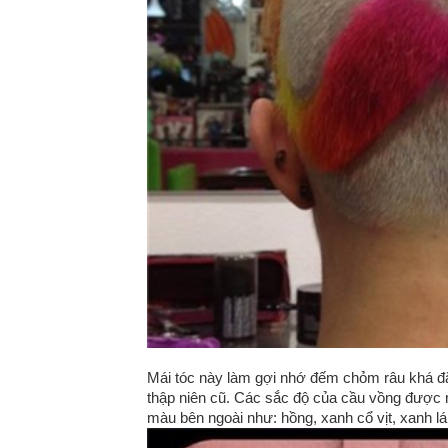
Mái tóc này làm gợi nhớ đếm chỏm râu khá đặ
thập niên cũ. Các sắc độ của cầu vồng được 
màu bên ngoài như: hồng, xanh cổ vịt, xanh 