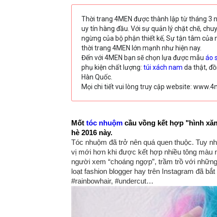
Thời trang 4MEN được thành lập từ tháng 3 
uy tín hàng đầu. Với sự quản lý chặt chẽ, ch
ngừng của bộ phận thiết kế, Sự tận tâm của 
thời trang 4MEN lớn mạnh như hiện nay.
Đến với 4MEN bạn sẽ chọn lựa được mẫu
áo 
phụ kiện chất lượng:
túi xách nam
da thật, đ
Hàn Quốc.
Mọi chi tiết vui lòng truy cập website: www
Mốt
tóc nhuộm
cầu vồng kết hợp "hình xăm"
hè 2016 này.
Tóc nhuộm đã trở nên quá quen thuộc. Tuy nh
vị mới hơn khi được kết hợp nhiều tông màu n
người xem “choáng ngợp”, trầm trồ với những h
loạt fashion blogger hay trên Instagram đã bắ
#rainbowhair, #undercut…