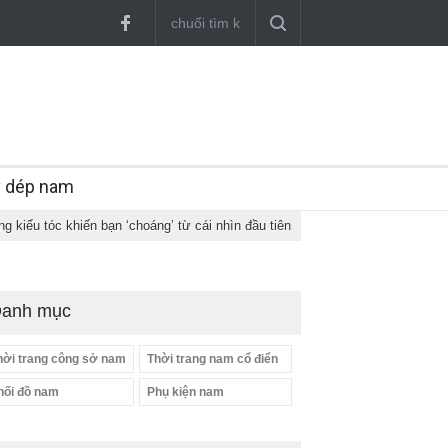
y dép nam
g kiểu tóc khiến bạn ‘choáng’ từ cái nhìn đầu tiên
anh mục
hời trang công sở nam
Thời trang nam cổ điển
hối đồ nam
Phụ kiện nam
GAP Hoodie biểu tượng