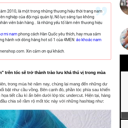
năm 2010, là một trong những thương hiệu thời trang nam
uyên nghiệp của đội ngủ quản lý; Nỗ lực sáng tạo không
nhân viên bán hàng… là những yếu tố làm nên thương hiệu
sơ mi nam
phong cách Hàn Quốc yêu thích, hay mua sắm
ồng hành với dòng hàng hot số 1 của 4MEN:
áo khoác nam
.4menshop.com. Xin cảm ơn quí khách.
 trên tóc sẽ trở thành trào lưu khá thú vị trong mùa
iên, trong mùa hè năm nay, chúng lại mang đến những dư
ổi bật như cầu vồng. Bên cạnh đó, phần tóc phía sau khiến
ọa tiết cầu kì ẩn bên dưới lớp tóc undercut. Hiện tại, hàng
t đầu chia sẻ rầm rộ mốt tóc này với những hashtag như: