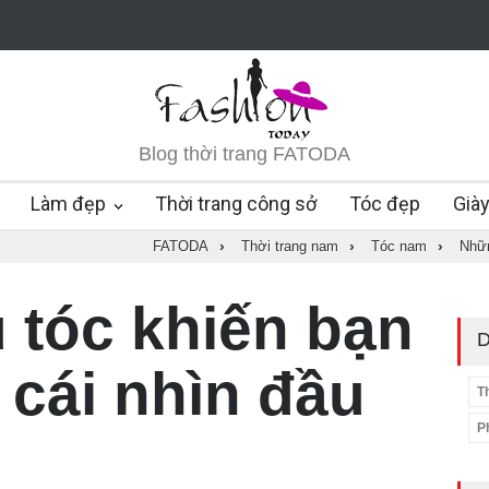
Blog thời trang FATODA
Làm đẹp
Thời trang công sở
Tóc đẹp
Già
FATODA
›
Thời trang nam
›
Tóc nam
›
Nhữn
 tóc khiến bạn
D
 cái nhìn đầu
T
P