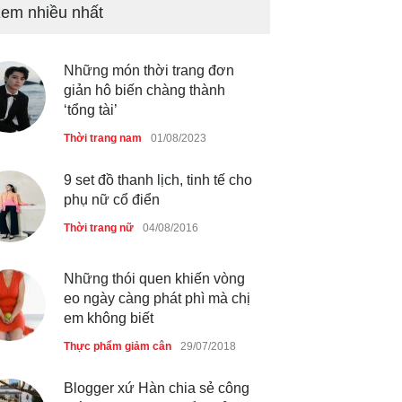
em nhiều nhất
Chiếc áo dài cưới của Hoa
hậu Đỗ Hà ?
Những món thời trang đơn
Thời trang nữ
21/10/2025
giản hô biến chàng thành
‘tổng tài’
Thời trang nam
01/08/2023
9 set đồ thanh lịch, tinh tế cho
phụ nữ cổ điển
Thời trang nữ
04/08/2016
Những thói quen khiến vòng
eo ngày càng phát phì mà chị
em không biết
Thực phẩm giảm cân
29/07/2018
Blogger xứ Hàn chia sẻ công