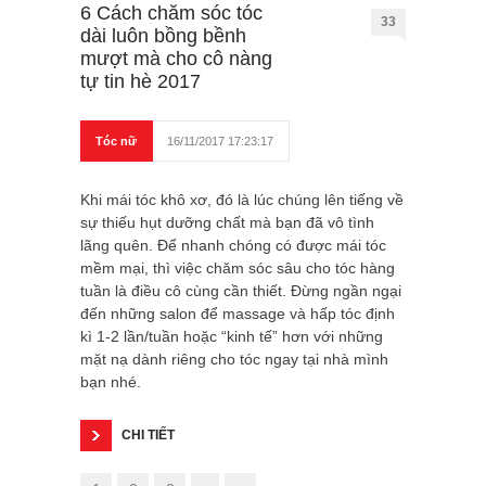
6 Cách chăm sóc tóc
33
dài luôn bồng bềnh
mượt mà cho cô nàng
tự tin hè 2017
Tóc nữ
16/11/2017 17:23:17
Khi mái tóc khô xơ, đó là lúc chúng lên tiếng về
sự thiếu hụt dưỡng chất mà bạn đã vô tình
lãng quên. Để nhanh chóng có được mái tóc
mềm mại, thì việc chăm sóc sâu cho tóc hàng
tuần là điều cô cùng cần thiết. Đừng ngần ngại
đến những salon để massage và hấp tóc định
kì 1-2 lần/tuần hoặc “kinh tế” hơn với những
mặt nạ dành riêng cho tóc ngay tại nhà mình
bạn nhé.
CHI TIẾT