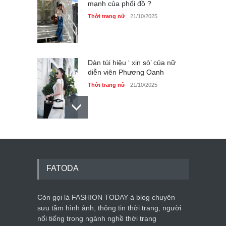
mạnh của phối đồ ?
Thời trang nữ
21/10/2025
Dàn túi hiệu ‘ xịn sò’ của nữ
diễn viên Phương Oanh
Thời trang nữ
21/10/2025
Mẫu áo khoác đẹp cho phụ
nữ 40+
Thời trang nữ
21/10/2025
FATODA
Còn gọi là FASHION TODAY à blog chuyên
Chiếc áo dài cưới của Hoa
hậu Đỗ Hà ?
sưu tầm hình ảnh, thông tin thời trang, người
nổi tiếng trong ngành nghề thời trang
Thời trang nữ
21/10/2025