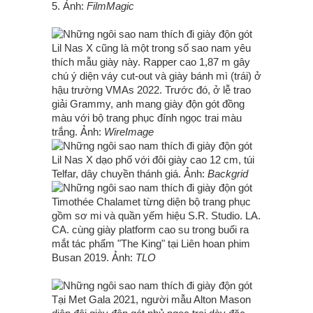
5. Ảnh:
FilmMagic
Lil Nas X cũng là một trong số sao nam yêu
thích mẫu giày này. Rapper cao 1,87 m gây
chú ý diện váy cut-out và giày bánh mì (trái) ở
hậu trường VMAs 2022. Trước đó, ở lễ trao
giải Grammy, anh mang giày độn gót đồng
màu với bộ trang phục đính ngọc trai màu
trắng. Ảnh:
WireImage
Lil Nas X dạo phố với đôi giày cao 12 cm, túi
Telfar, dây chuyền thánh giá. Ảnh:
Backgrid
Timothée Chalamet từng diện bộ trang phục
gồm sơ mi và quần yếm hiệu S.R. Studio. LA.
CA. cùng giày platform cao su trong buổi ra
mắt tác phẩm "The King" tại Liên hoan phim
Busan 2019. Ảnh:
TLO
Tại Met Gala 2021, người mẫu Alton Mason