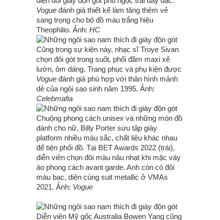
diện đôi giày độn gót phủ ngọc trai dày đặc.
Vogue
đánh giá thiết kế làm tăng thêm vẻ
sang trọng cho bộ đồ màu trắng hiệu
Theophilio. Ảnh:
HC
Cũng trong sự kiện này, nhạc sĩ Troye Sivan
chọn đôi gót trong suốt, phối đầm maxi xẻ
lườn, ôm dáng. Trang phục và phụ kiện được
Vogue
đánh giá phù hợp với thân hình mảnh
dẻ của ngôi sao sinh năm 1995. Ảnh:
Celebmafia
Chuộng phong cách unisex và những món đồ
dành cho nữ, Billy Porter sưu tập giày
platform nhiều màu sắc, chất liệu khác nhau
để tiện phối đồ. Tại BET Awards 2022 (trái),
diễn viên chọn đôi màu nâu nhạt khi mặc váy
áo phong cách avant garde. Anh còn có đôi
màu bạc, diện cùng suit metallic ở VMAs
2021. Ảnh:
Vogue
Diễn viên Mỹ gốc Australia Bowen Yang cũng