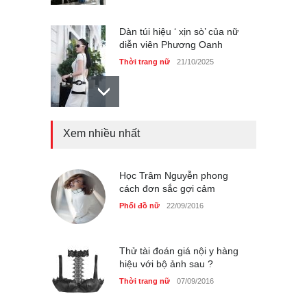
Dàn túi hiệu ‘ xịn sò’ của nữ
diễn viên Phương Oanh
Thời trang nữ
21/10/2025
Xem nhiều nhất
Mẫu áo khoác đẹp cho phụ
nữ 40+
Thời trang nữ
21/10/2025
Học Trâm Nguyễn phong
cách đơn sắc gợi cảm
Phối đồ nữ
22/09/2016
Chiếc áo dài cưới của Hoa
hậu Đỗ Hà ?
Thời trang nữ
21/10/2025
Thử tài đoán giá nội y hàng
hiệu với bộ ảnh sau ?
Thời trang nữ
07/09/2016