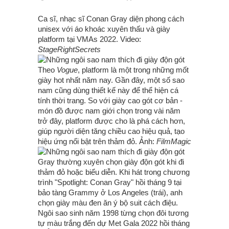
Ca sĩ, nhạc sĩ Conan Gray diện phong cách
unisex với áo khoác xuyên thấu và giày
platform tại VMAs 2022. Video:
StageRightSecrets
Theo
Vogue
, platform là một trong những mốt
giày hot nhất năm nay. Gần đây, một số sao
nam cũng dùng thiết kế này để thể hiện cá
tính thời trang. So với giày cao gót cơ bản -
món đồ được nam giới chọn trong vài năm
trở đây, platform được cho là phá cách hơn,
giúp người diện tăng chiều cao hiệu quả, tạo
hiệu ứng nổi bật trên thảm đỏ. Ảnh:
FilmMagic
Gray thường xuyên chọn giày độn gót khi đi
thảm đỏ hoặc biểu diễn. Khi hát trong chương
trình "Spotlight: Conan Gray" hồi tháng 9 tại
bảo tàng Grammy ở Los Angeles (trái), anh
chọn giày màu đen ăn ý bộ suit cách điệu.
Ngôi sao sinh năm 1998 từng chọn đôi tương
tự màu trắng đến dự Met Gala 2022 hồi tháng