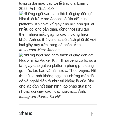
từng đi đôi màu bạc tới lễ trao giải Emmy
2022. Ảnh:
Gotceleb
Nhà thiết kế Marc Jacobs là "tín đồ" của
platform. Khi thiết kế giày cho nữ, anh giữ lại
nhiều đôi cho bản thân, đồng thời sưu tập
thêm nhiều mẫu giày từ các thương hiệu
khác. Anh có thú vui chia sẻ cách phối đồ với
loại giày này trên trang cá nhân. Ảnh:
Instagram Marc Jacobs
Người mẫu Parker Kit Hill nổi tiếng có bộ sưu
tập giày cao gót và platform phong phú cùng
gu mặc táo bạo và hài hước. Theo
Vogue
, Hill
thu hút vì anh không ngại thử những món đồ
có vẻ ngoài điên rồ như túi khổng lồ của Dior
che lấp gần hết thân hình, áo phao quá khổ,
những đôi giày cao ngất ngưởng... Ảnh:
Instagram Parker Kit Hill
Share: