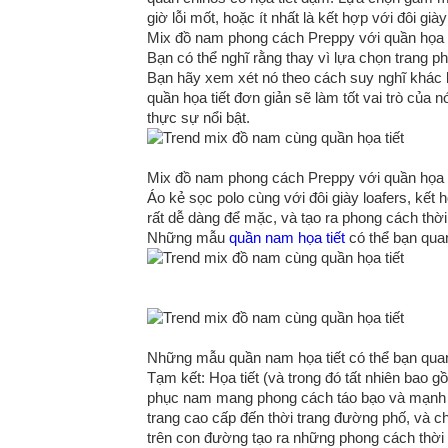
giờ lỗi mốt, hoặc ít nhất là kết hợp với đôi gi
Mix đồ nam phong cách Preppy với quần họa t
Bạn có thể nghĩ rằng thay vì lựa chọn trang phu
Bạn hãy xem xét nó theo cách suy nghĩ khác biệt 
quần họa tiết đơn giản sẽ làm tốt vai trò của n
thực sự nổi bật.
Mix đồ nam phong cách Preppy với quần họa t
Áo kẻ sọc polo cùng với đôi giày loafers, kết 
rất dễ dàng để mặc, và tạo ra phong cách thời
Những mẫu
quần nam họa tiết
có thể bạn qua
Những mẫu quần nam họa tiết có thể bạn qua
Tạm kết: Họa tiết (và trong đó tất nhiên bao g
phục nam mang phong cách táo bạo và mạnh mẽ. 
trang cao cấp đến thời trang đường phố, và 
trên con đường tạo ra những phong cách thời t