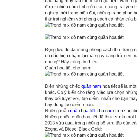
các đấng mày râu thêm táo bạo hơn. Năm ngoá
được nhiều cảm tình của các chàng trai yêu 
nghiệp thời trang hiện đại, những trang phục
thử trải nghiệm với phong cách cá nhân của b
Động lực đó đã mang phong cách thời trang 
có dấu hiệu chậm lại mà ngày càng trở nên m
chúng? Hãy cùng tìm hiểu:
Quần họa tiết cho nam:
Diện những chiếc
quần nam
họa tiết sẽ là mộ
khác. Có ý kiến cho rằng việc lựa chọn những
thay đổi tuyệt vời, tạo điểm nhấn cho bạn th
hay dùng tạo điểm nhấn.
Những mẫu
quần họa tiết cho nam
trên sàn di
Những chiếc quần họa tiết đã thực sự là một h
2013 vừa qua, trong những bộ sưu tập của các
Zegna và Diesel Black Gold: