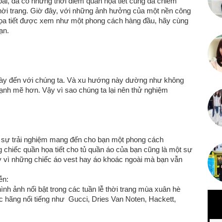
i, đã có những thời điểm quần họa tiết cũng đã chiếm
thời trang. Giờ đây, với những ảnh hưởng của một nền công
 họa tiết được xem như một phong cách hàng đầu, hãy cùng
ạn.
này đến với chúng ta. Và xu hướng này dường như không
ạnh mẽ hơn. Vậy vì sao chúng ta lại nên thử nghiệm
t sự trải nghiệm mang đến cho bạn một phong cách
 chiếc quần họa tiết cho tủ quần áo của bạn cũng là một sự
ay vì những chiếc áo vest hay áo khoác ngoài mà bạn vẫn
ễn:
ình ảnh nổi bật trong các tuần lễ thời trang mùa xuân hè
 hãng nổi tiếng như Gucci, Dries Van Noten, Hackett,