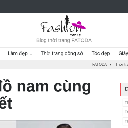
Blog thời trang FATODA
Làm đẹp
Thời trang công sở
Tóc đẹp
Già
FATODA
›
Thời t
đồ nam cùng
D
ết
T
T
T