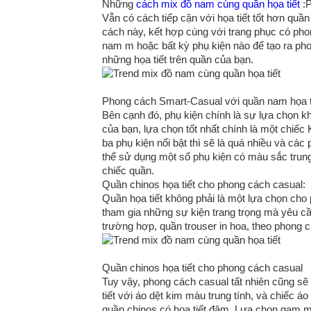
Những
cách mix đồ nam cùng quần họa tiết
:P
Vẫn có cách tiếp cận với họa tiết tốt hơn quần
cách này, kết hợp cùng với trang phục có p
nam m hoặc bất kỳ phụ kiện nào để tạo ra phon
những họa tiết trên quần của bạn.
Phong cách Smart-Casual với quần nam họa t
Bên cạnh đó, phụ kiện chính là sự lựa chọn k
của bạn, lựa chọn tốt nhất chính là một chi
ba phụ kiện nổi bật thì sẽ là quá nhiều và ca
thể sử dụng một số phụ kiện có màu sắc tru
chiếc quần.
Quần chinos họa tiết cho phong cách casual:
Quần họa tiết không phải là một lựa chọn cho 
tham gia những sự kiện trang trọng mà yêu cầu
trường hợp, quần trouser in hoa, theo phong cá
Quần chinos họa tiết cho phong cách casual
Tuy vậy, phong cách casual tất nhiên cũng sẽ k
tiết với áo dệt kim màu trung tính, và chiếc a
quần chinos có họa tiết đậm. Lựa chọn gam m