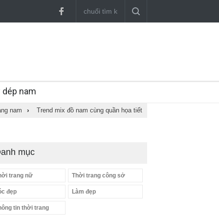
y dép nam
rang nam
›
Trend mix đồ nam cùng quần họa tiết
anh mục
hời trang nữ
Thời trang công sở
óc đẹp
Làm đẹp
hông tin thời trang