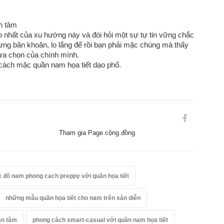
n tâm
o nhất của xu hướng này và đòi hỏi một sự tự tin vững chắc
. Đừng băn khoăn, lo lắng để rồi bạn phải mặc chúng mà thấy
i lựa chọn của chính mình.
cách mặc quần nam họa tiết dạo phố.
Tham gia Page cộng đồng
 đồ nam phong cach preppy với quần họa tiết
những mẫu quần họa tiết cho nam trên sàn diễn
an tâm
phong cách smart-casual với quần nam họa tiết