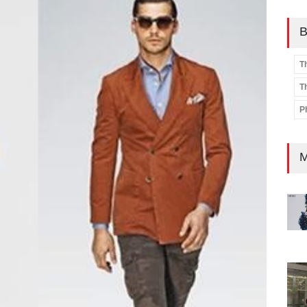
B
T
T
P
M