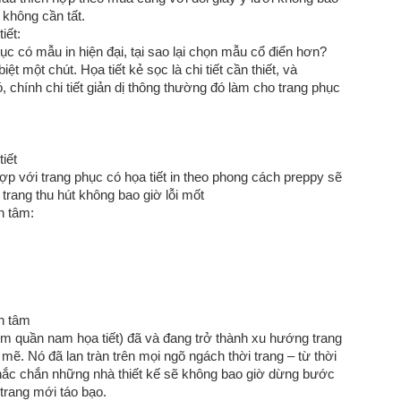
ày không cần tất.
iết:
̣c có mẫu in hiện đại, tại sao lại chọn mẫu cổ điển hơn?
một chút. Họa tiết kẻ sọc là chi tiết cần thiết, và
ó, chính chi tiết giản dị thông thường đó làm cho trang phục
iết
hợp với trang phục có họa tiết in theo phong cách preppy sẽ
 trang thu hút không bao giờ lỗi mốt
n tâm:
n tâm
ồm quần nam họa tiết) đã và đang trở thành xu hướng trang
Nó đã lan tràn trên mọi ngõ ngách thời trang – từ thời
chắc chắn những nhà thiết kế sẽ không bao giờ dừng bước
rang mới táo bạo.