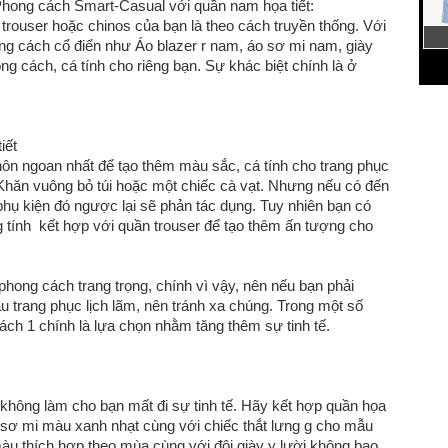
hong cách Smart-Casual với quần nam họa tiết:
 trouser hoặc chinos của bạn là theo cách truyền thống. Với
hong cách cổ điển như Áo blazer r nam, áo sơ mi nam, giày
g cách, cá tính cho riêng bạn. Sự khác biệt chính là ở
iết
hôn ngoan nhất để tạo thêm màu sắc, cá tính cho trang phục
ếc Khăn vuông bỏ túi hoặc một chiếc cà vạt. Nhưng nếu có đến
́c phụ kiện đó ngược lại sẽ phản tác dụng. Tuy nhiên bạn có
ng tính kết hợp với quần trouser để tạo thêm ấn tượng cho
phong cách trang trọng, chính vì vậy, nên nếu bạn phải
 trang phục lịch lãm, nên tránh xa chúng. Trong một số
ch 1 chính là lựa chọn nhằm tăng thêm sự tinh tế.
hông làm cho bạn mất đi sự tinh tế. Hãy kết hợp quần họa
́o sơ mi màu xanh nhạt cùng với chiếc thắt lưng g cho mẫu
àu thích hợp theo mùa cùng với đôi giày y lười không bao