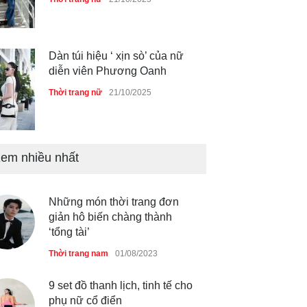
Dàn túi hiệu ‘ xịn sò’ của nữ
diễn viên Phương Oanh
Thời trang nữ
21/10/2025
em nhiều nhất
Mẫu áo khoác đẹp cho phụ
nữ 40+
Thời trang nữ
21/10/2025
Những món thời trang đơn
giản hô biến chàng thành
‘tổng tài’
Chiếc áo dài cưới của Hoa
hậu Đỗ Hà ?
Thời trang nam
01/08/2023
Thời trang nữ
21/10/2025
9 set đồ thanh lịch, tinh tế cho
phụ nữ cổ điển