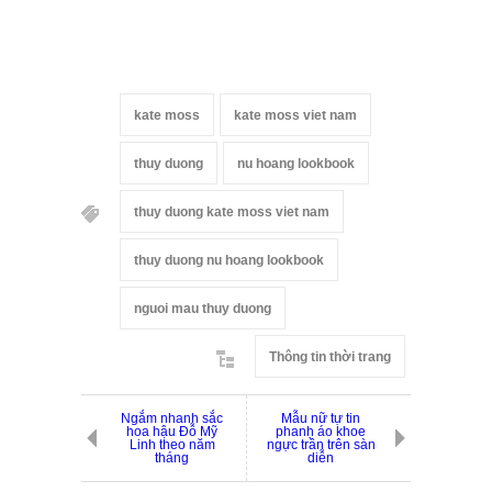
kate moss
kate moss viet nam
thuy duong
nu hoang lookbook
thuy duong kate moss viet nam
thuy duong nu hoang lookbook
nguoi mau thuy duong
Thông tin thời trang
Ngắm nhanh sắc
Mẫu nữ tự tin
hoa hậu Đỗ Mỹ
phanh áo khoe
Linh theo năm
ngực trần trên sàn
tháng
diễn