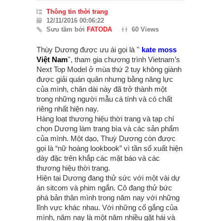
Thông tin thời trang
12/11/2016 00:06:22
Sưu tầm bởi
FATODA
60 Views
Thùy Dương được ưu ái gọi là ''
kate moss
Việt Nam
'', tham gia chương trình Vietnam’s
Next Top Model ở mùa thứ 2 tuy không giành
được giải quán quân nhưng bằng năng lực
của mình, chân dài này đã trở thành một
trong những người mẫu cá tính và có chất
riêng nhất hiện nay.
Hàng loạt thương hiệu thời trang và tạp chí
chọn Dương làm trang bìa và các sản phẩm
của mình. Một dạo, Thuỳ Dương còn được
gọi là “nữ hoàng lookbook” vì tần số xuất hiện
dày đặc trên khắp các mặt báo và các
thương hiệu thời trang.
Hiện tại Dương đang thử sức với một vài dự
án sitcom và phim ngắn. Cô đang thử bức
phá bản thân mình trong năm nay với những
lĩnh vực khác nhau. Với những cố gắng của
mình, năm nay là một năm nhiều gặt hái và