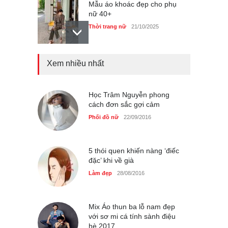
Mẫu áo khoác đẹp cho phụ
nữ 40+
Thời trang nữ
21/10/2025
Chiếc áo dài cưới của Hoa
Xem nhiều nhất
hậu Đỗ Hà ?
Thời trang nữ
21/10/2025
Học Trâm Nguyễn phong
cách đơn sắc gợi cảm
Phối đồ nữ
22/09/2016
GAP Hoodie biểu tượng
sáng tạo mới của giới trẻ
5 thói quen khiến nàng ‘điếc
đặc’ khi về già
Thời trang nữ
21/10/2025
Làm đẹp
28/08/2016
Mix Áo thun ba lỗ nam đẹp
với sơ mi cá tính sành điệu
hè 2017