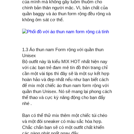
của mình mà không gây luộm thuộm cho
chính bản thân người mặc. Vì, bản chất của
quần baggy và áo thun form rộng đều rộng và
không ôm sát cơ thể.
1.3 Áo thun nam Form rộng với quần thun
Unisex
Bộ outfit này là kiểu MIX HOT nhất hiện nay
với các bạn trẻ đam mê tín đồ thời trang chỉ
cần một vài tips thì đây sẽ là một sự kết hợp
hoàn hảo và đẹp nhất nếu như bạn biết cách
để mix một chiếc áo thun nam form rộng với
quần thun Unisex. Nó sẽ mang lại phong cách
thể thao và cực kỳ năng động cho bạn đấy
nhé .
Bạn có thể thử mix thêm một chiếc túi chéo
và một đôi sneaker có màu sắc hòa hợp.
Chắc chắn bạn sẽ có một outfit chất khiến
các nàng phát ngất ngay đấy.