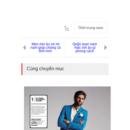
Thời trang nam
Mẹo mix áo sơ mi
Quần jean nam
nam giúp chàng cá
mặc với áo gì
tính hơn
phong cách
Cùng chuyên mục