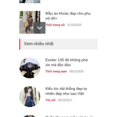
Mẫu áo khoác đẹp cho phụ
nữ 40+
Thời trang nữ
21/10/2025
Xem nhiều nhất
Chiếc áo dài cưới của Hoa
hậu Đỗ Hà ?
Thời trang nữ
21/10/2025
Exciter 135 độ không phá
zin mà độc đáo
Thời trang nam
09/12/2020
GAP Hoodie biểu tượng
sáng tạo mới của giới trẻ
Kiểu tóc dài thẳng đẹp tự
nhiên đẹp như sao Việt
Thời trang nữ
21/10/2025
Tóc nữ
26/10/2017