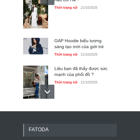
Thời trang nữ
21/10/2025
GAP Hoodie biểu tượng
sáng tạo mới của giới trẻ
Thời trang nữ
21/10/2025
Liệu bạn đã thấy được sức
mạnh của phối đồ ?
Thời trang nữ
21/10/2025
Dàn túi hiệu ‘ xịn sò’ của nữ
diễn viên Phương Oanh
Thời trang nữ
21/10/2025
FATODA