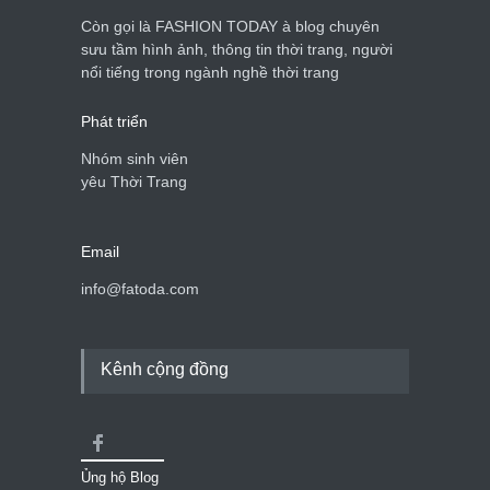
Còn gọi là FASHION TODAY à blog chuyên
sưu tầm hình ảnh, thông tin thời trang, người
Mẫu áo khoác đẹp cho phụ
nổi tiếng trong ngành nghề thời trang
nữ 40+
Thời trang nữ
21/10/2025
Phát triển
Nhóm sinh viên
yêu Thời Trang
Email
info@fatoda.com
Kênh cộng đồng
Ủng hộ Blog