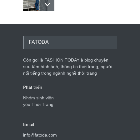
Dàn túi hiệu ‘ xịn sò’ của nữ
diễn viên Phương Oanh
Thời trang nữ
21/10/2025
FATODA
Còn gọi là FASHION TODAY à blog chuyên
sưu tầm hình ảnh, thông tin thời trang, người
Mẫu áo khoác đẹp cho phụ
nổi tiếng trong ngành nghề thời trang
nữ 40+
Thời trang nữ
21/10/2025
Phát triển
Nhóm sinh viên
yêu Thời Trang
Email
info@fatoda.com