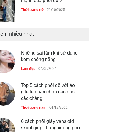
mạnh của phối đồ ?
Thời trang nữ
21/10/2025
em nhiều nhất
Dàn túi hiệu ‘ xịn sò’ của nữ
diễn viên Phương Oanh
Thời trang nữ
21/10/2025
Những sai lầm khi sử dụng
kem chống nắng
Làm đẹp
04/05/2024
Mẫu áo khoác đẹp cho phụ
nữ 40+
Top 5 cách phối đồ với áo
gile len nam đỉnh cao cho
Thời trang nữ
21/10/2025
các chàng
Thời trang nam
01/12/2022
Truy tìm thông tin áo bra
‘không lộ viền’ của nữ idol
6 cách phối giày vans old
Ning Ning
skool giúp chàng xuống phố