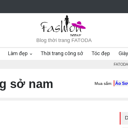
Blog thời trang FATODA
Làm đẹp
Thời trang công sở
Tóc đẹp
Già
FATOD
ng sở nam
Áo Sơ
Mua sắm:
D