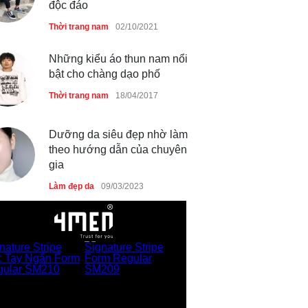
độc đáo
Thời trang nữ
14/10/2025
Thời trang nam
02/10/2021
4 mẫu giày tôn dáng được
Những kiểu áo thun nam nổi
phụ nữ Pháp tin dùng
bật cho chàng dạo phố
Thời trang nữ
14/10/2025
Thời trang nam
18/04/2017
Dưỡng da siêu đẹp nhờ làm
theo hướng dẫn của chuyên
Bí quyết giữ gìn vóc dáng
gia
của diễn viên Khánh Huyền
Làm đẹp da
09/03/2023
Làm đẹp
14/10/2025
Phong cách thời trang của
Lim Ji Yeon dạo gần đây
Thời trang nữ
14/10/2025