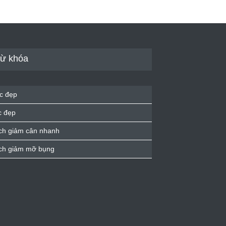
ừ khóa
c đẹp
c đẹp
ch giảm cân nhanh
ch giảm mỡ bụng