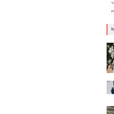
T
P
M