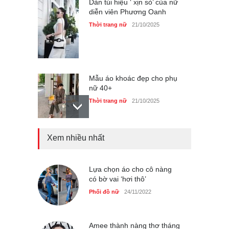
Dàn túi hiệu ‘ xịn sò’ của nữ
diễn viên Phương Oanh
Thời trang nữ
21/10/2025
Mẫu áo khoác đẹp cho phụ
nữ 40+
Thời trang nữ
21/10/2025
Xem nhiều nhất
Truy tìm thông tin áo bra
‘không lộ viền’ của nữ idol
Ning Ning
Lựa chọn áo cho cô nàng
Thời trang nữ
14/10/2025
có bờ vai ‘hơi thô’
Phối đồ nữ
24/11/2022
4 mẫu giày tôn dáng được
phụ nữ Pháp tin dùng
Amee thành nàng thơ tháng