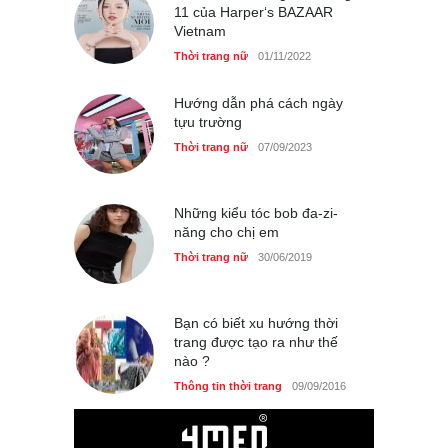
11 của Harper‘s BAZAAR
Thời trang nữ
14/10/2025
Vietnam
Thời trang nữ
01/11/2022
Hướng dẫn phá cách ngày
Bí quyết giữ gìn vóc dáng
tựu trường
của diễn viên Khánh Huyền
Thời trang nữ
07/09/2023
Làm đẹp
14/10/2025
Những kiểu tóc bob đa-zi-
năng cho chị em
Phong cách thời trang của
Thời trang nữ
30/06/2019
Lim Ji Yeon dạo gần đây
Thời trang nữ
14/10/2025
Bạn có biết xu hướng thời
trang được tạo ra như thế
nào ?
Chiếc áo dài cưới của Hoa
Thông tin thời trang
09/09/2016
hậu Đỗ Hà ?
Thời trang nữ
21/10/2025