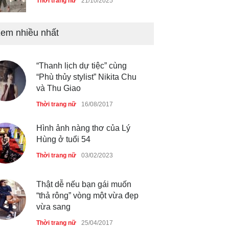
Thời trang nữ
21/10/2025
em nhiều nhất
Chiếc áo dài cưới của Hoa
hậu Đỗ Hà ?
Thời trang nữ
21/10/2025
“Thanh lịch dự tiệc” cùng
“Phù thủy stylist” Nikita Chu
và Thu Giao
Thời trang nữ
16/08/2017
GAP Hoodie biểu tượng
sáng tạo mới của giới trẻ
Hình ảnh nàng thơ của Lý
Thời trang nữ
21/10/2025
Hùng ở tuổi 54
Thời trang nữ
03/02/2023
Thật dễ nếu bạn gái muốn
“thả rông” vòng một vừa đẹp
vừa sang
Thời trang nữ
25/04/2017