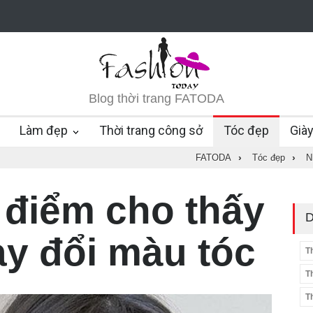
Blog thời trang FATODA
Làm đẹp
Thời trang công sở
Tóc đẹp
Già
FATODA
›
Tóc đẹp
›
N
điểm cho thấy
D
ay đổi màu tóc
T
T
T