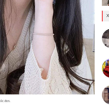
X
óc đen.