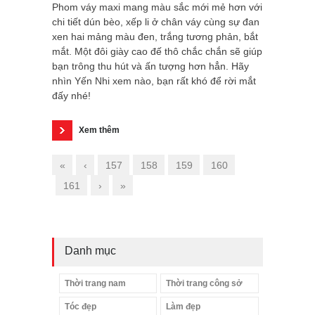
Phom váy maxi mang màu sắc mới mẻ hơn với
chi tiết dún bèo, xếp li ở chân váy cùng sự đan
xen hai mảng màu đen, trắng tương phản, bắt
mắt. Một đôi giày cao đế thô chắc chắn sẽ giúp
bạn trông thu hút và ấn tượng hơn hẳn. Hãy
nhìn Yến Nhi xem nào, bạn rất khó để rời mắt
đấy nhé!
Xem thêm
«
‹
157
158
159
160
161
›
»
Danh mục
Thời trang nam
Thời trang công sở
Tóc đẹp
Làm đẹp