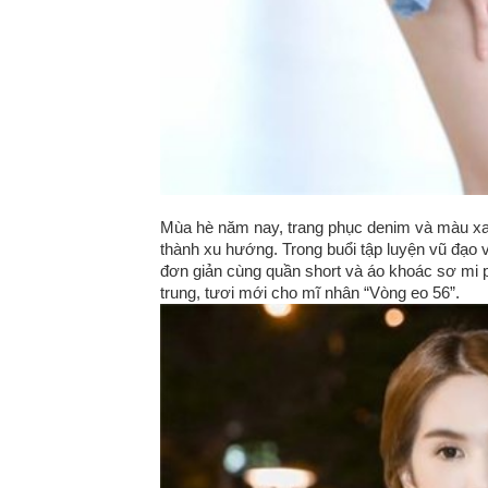
Mùa hè năm nay, trang phục denim và màu xan
thành xu hướng. Trong buổi tập luyện vũ đạo 
đơn giản cùng quần short và áo khoác sơ mi p
trung, tươi mới cho mĩ nhân “Vòng eo 56”.