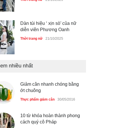
Dàn túi hiệu ‘ xịn sò’ của nữ
diễn viên Phương Oanh
Thời trang nữ
21/10/2025
em nhiều nhất
Mẫu áo khoác đẹp cho phụ
nữ 40+
Thời trang nữ
21/10/2025
Giảm cân nhanh chóng bằng
ớt chuông
Chiếc áo dài cưới của Hoa
Thực phẩm giảm cân
30/05/2016
hậu Đỗ Hà ?
Thời trang nữ
21/10/2025
10 từ khóa hoàn thành phong
cách quý cô Pháp