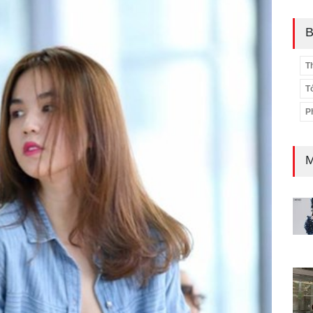
B
T
T
P
M