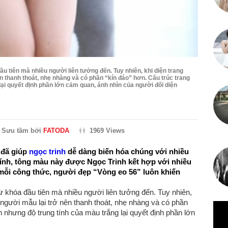
u tiên mà nhiều người liên tưởng đến. Tuy nhiên, khi diện trang
ên thanh thoát, nhẹ nhàng và có phần “kín đáo” hơn. Cấu trúc trang
lại quyết định phần lớn cảm quan, ánh nhìn của người đối diện
Sưu tầm bởi
FATODA
1969 Views
 đã giúp
ngọc trinh
dễ dàng biến hóa chúng với nhiều
tính, tông màu này được Ngọc Trinh kết hợp với nhiều
 mỗi công thức, người đẹp “Vòng eo 56” luôn khiến
từ khóa đầu tiên mà nhiều người liên tưởng đến. Tuy nhiên,
ữ người mẫu lại trở nên thanh thoát, nhẹ nhàng và có phần
n nhưng độ trung tính của màu trắng lại quyết định phần lớn