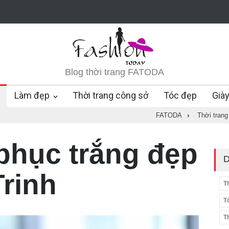
Blog thời trang FATODA
Làm đẹp
Thời trang công sở
Tóc đẹp
Già
FATODA
›
Thời trang
 phục trắng đẹp
D
rinh
T
T
T