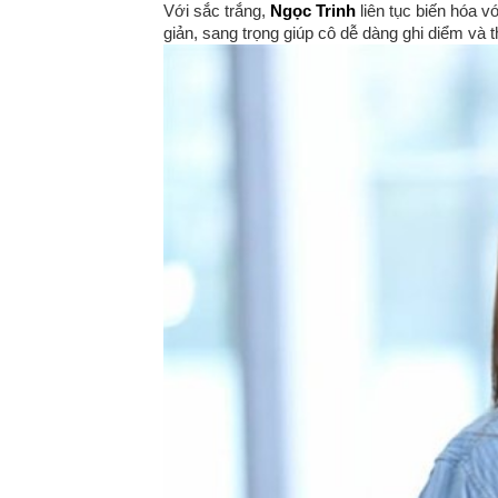
Với sắc trắng,
Ngọc Trinh
liên tục biến hóa v
giản, sang trọng giúp cô dễ dàng ghi diểm và 