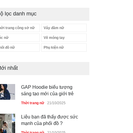
ộ lọc danh mục
hời trang công sở nữ
Váy đầm nữ
óc nữ
Vẽ móng tay
hối đồ nữ
Phụ kiện nữ
ới nhất
GAP Hoodie biểu tượng
sáng tạo mới của giới trẻ
Thời trang nữ
21/10/2025
Liệu bạn đã thấy được sức
mạnh của phối đồ ?
Thời trang nữ
21/10/2025