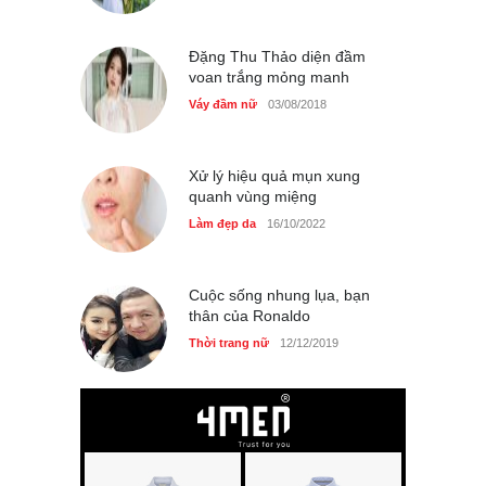
Bí quyết giữ gìn vóc dáng
Đặng Thu Thảo diện đầm
của diễn viên Khánh Huyền
voan trắng mỏng manh
Làm đẹp
14/10/2025
Váy đầm nữ
03/08/2018
Xử lý hiệu quả mụn xung
quanh vùng miệng
Phong cách thời trang của
Làm đẹp da
16/10/2022
Lim Ji Yeon dạo gần đây
Thời trang nữ
14/10/2025
Cuộc sống nhung lụa, bạn
thân của Ronaldo
Thời trang nữ
12/12/2019
Chiếc áo dài cưới của Hoa
hậu Đỗ Hà ?
Thời trang nữ
21/10/2025