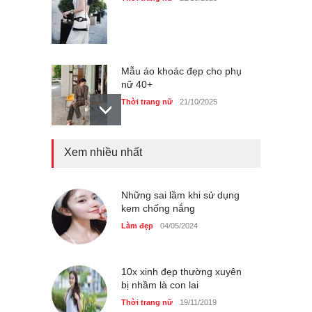
Mẫu áo khoác đẹp cho phụ
nữ 40+
Thời trang nữ
21/10/2025
Truy tìm thông tin áo bra
Xem nhiều nhất
‘không lộ viền’ của nữ idol
Ning Ning
Thời trang nữ
14/10/2025
Những sai lầm khi sử dụng
kem chống nắng
Làm đẹp
04/05/2024
4 mẫu giày tôn dáng được
phụ nữ Pháp tin dùng
10x xinh đẹp thường xuyên
Thời trang nữ
14/10/2025
bị nhầm là con lai
Thời trang nữ
19/11/2019