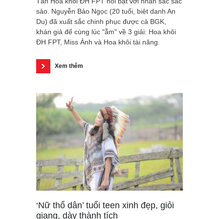
Tân Hoa khôi ĐH FPT nổi bật với nhan sắc sắc
sảo. Nguyễn Bảo Ngọc (20 tuổi, biệt danh An
Du) đã xuất sắc chinh phục được cả BGK,
khán giả để cùng lúc "ẵm" về 3 giải: Hoa khôi
ĐH FPT, Miss Ảnh và Hoa khôi tài năng.
Xem thêm
‘Nữ thổ dân’ tuổi teen xinh đẹp, giỏi
giang, dày thành tích