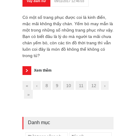
Váy đầm nữ
09/11/2017 12:46:03
Có một số trang phục được coi là kinh điển,
mặc mãi không thấy chán. Yếm bò may mắn là
một trong những số những trang phục như vậy.
Bạn có biết đâu là lý do mà người ta mãi chưa
chán yếm bò, còn các tín đồ thời trang thì vẫn
luôn coi đây là món đồ không thể không có
trong tủ?
Xem thêm
«
‹
8
9
10
11
12
›
»
Danh mục