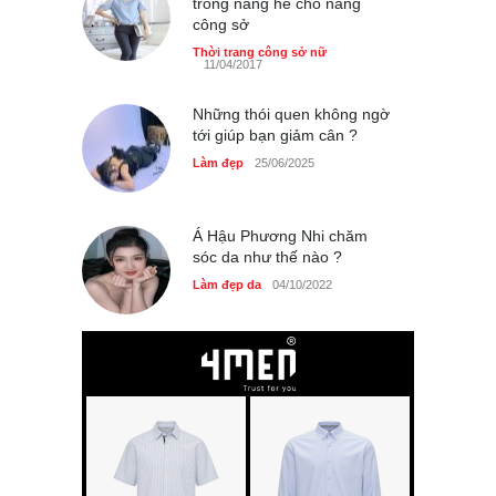
trong nắng hè cho nàng
của diễn viên Khánh Huyền
công sở
Làm đẹp
14/10/2025
Thời trang công sở nữ
11/04/2017
Những thói quen không ngờ
tới giúp bạn giảm cân ?
Phong cách thời trang của
Làm đẹp
25/06/2025
Lim Ji Yeon dạo gần đây
Thời trang nữ
14/10/2025
Á Hậu Phương Nhi chăm
sóc da như thế nào ?
Làm đẹp da
04/10/2022
Chiếc áo dài cưới của Hoa
hậu Đỗ Hà ?
Thời trang nữ
21/10/2025
GAP Hoodie biểu tượng
sáng tạo mới của giới trẻ