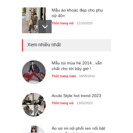
Mẫu áo khoác đẹp cho phụ
nữ 40+
Thời trang nữ
21/10/2025
Xem nhiều nhất
Truy tìm thông tin áo bra
‘không lộ viền’ của nữ idol
Ning Ning
Mẫu túi mùa hè 2014...vẫn
Thời trang nữ
14/10/2025
chất cho tới bây giờ !
Thời trang nam
18/05/2016
4 mẫu giày tôn dáng được
phụ nữ Pháp tin dùng
Acubi Style hot trend 2023
Thời trang nữ
14/10/2025
Thời trang nữ
13/02/2023
Áo sơ mi nữ phối ren nổi bật
Bí quyết giữ gìn vóc dáng