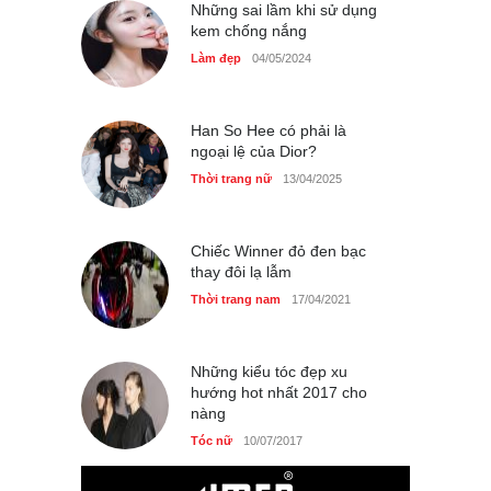
phụ nữ Pháp tin dùng
Những sai lầm khi sử dụng
kem chống nắng
Thời trang nữ
14/10/2025
Làm đẹp
04/05/2024
Han So Hee có phải là
Bí quyết giữ gìn vóc dáng
ngoại lệ của Dior?
của diễn viên Khánh Huyền
Thời trang nữ
13/04/2025
Làm đẹp
14/10/2025
Chiếc Winner đỏ đen bạc
thay đôi lạ lẫm
Phong cách thời trang của
Thời trang nam
17/04/2021
Lim Ji Yeon dạo gần đây
Thời trang nữ
14/10/2025
Những kiểu tóc đẹp xu
hướng hot nhất 2017 cho
nàng
Chiếc áo dài cưới của Hoa
Tóc nữ
10/07/2017
hậu Đỗ Hà ?
Thời trang nữ
21/10/2025