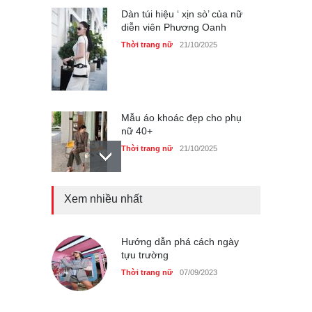
Dàn túi hiệu ‘ xịn sò’ của nữ
diễn viên Phương Oanh
Thời trang nữ
21/10/2025
Mẫu áo khoác đẹp cho phụ
nữ 40+
Thời trang nữ
21/10/2025
Xem nhiều nhất
Truy tìm thông tin áo bra
‘không lộ viền’ của nữ idol
Ning Ning
Hướng dẫn phá cách ngày
Thời trang nữ
14/10/2025
tựu trường
Thời trang nữ
07/09/2023
4 mẫu giày tôn dáng được