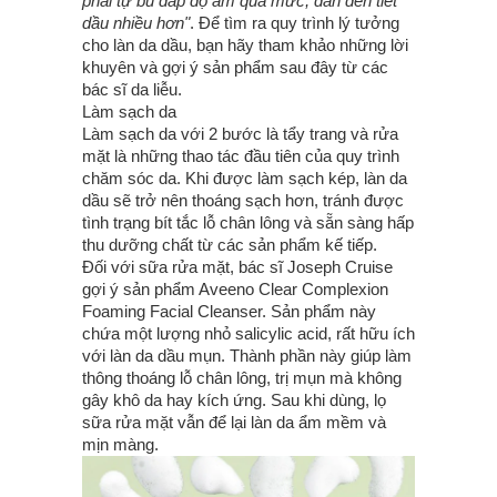
phải tự bù đắp độ ẩm quá mức, dẫn đến tiết
dầu nhiều hơn"
. Để tìm ra quy trình lý tưởng
cho làn da dầu, bạn hãy tham khảo những lời
khuyên và gợi ý sản phẩm sau đây từ các
bác sĩ da liễu.
Làm sạch da
Làm sạch da với 2 bước là tẩy trang và rửa
mặt là những thao tác đầu tiên của quy trình
chăm sóc da. Khi được làm sạch kép, làn da
dầu sẽ trở nên thoáng sạch hơn, tránh được
tình trạng bít tắc lỗ chân lông và sẵn sàng hấp
thu dưỡng chất từ các sản phẩm kế tiếp.
Đối với sữa rửa mặt, bác sĩ Joseph Cruise
gợi ý sản phẩm Aveeno Clear Complexion
Foaming Facial Cleanser. Sản phẩm này
chứa một lượng nhỏ salicylic acid, rất hữu ích
với làn da dầu mụn. Thành phần này giúp làm
thông thoáng lỗ chân lông, trị mụn mà không
gây khô da hay kích ứng. Sau khi dùng, lọ
sữa rửa mặt vẫn để lại làn da ẩm mềm và
mịn màng.