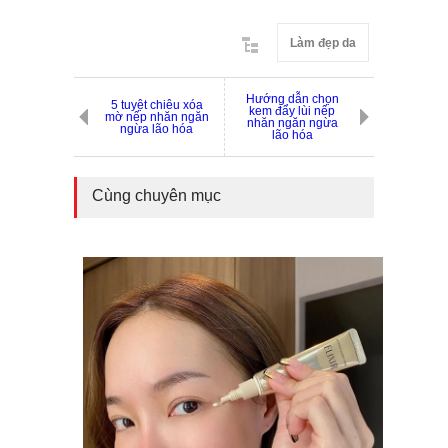
Làm đẹp da
Hướng dẫn chọn
5 tuyệt chiêu xóa
kem đẩy lùi nếp
mờ nếp nhăn ngăn
nhăn ngăn ngừa
ngừa lão hóa
lão hóa
Cùng chuyên mục