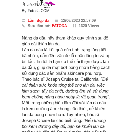
By
Fatoda.COM
Làm đẹp da
12/06/2023 22:57:09
Sưu tầm bởi
FATODA
1620 Views
Nàng da dầu hãy tham khảo quy trình sau để
giúp cải thiện làn da.
Làn da dầu là kết quả của tình trạng tăng tiết
bã nhờn, dẫn đến vấn đề lỗ chân lông to và bị
bít tắc. Tin tốt là bạn có thể cải thiện được làn
da dầu, giúp da mặt bớt bóng nhờn bằng cách
sử dụng các sản phẩm skincare phù hợp.
Theo bác sĩ Joseph Cruise tại California:
"Để
cải thiện sức khỏe tổng thể cho làn da, việc
làm sạch, tẩy da chết, dưỡng ẩm và sử dụng
kem chống nắng hàng ngày là rất quan trọng"
.
Một trong những hiểu lầm đối với làn da dầu
là kem dưỡng ẩm không cần thiết, dễ khiến
làn da bóng nhờn hơn. Tuy nhiên, bác sĩ
Joseph Cruise lại cho biết rằng:
"Nếu không
bôi kem dưỡng đầy đủ, bạn sẽ khiến làn da