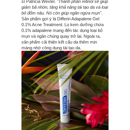
sĩ Patricia Wexler.
"Thành phần retinol sẽ giúp
giảm bã nhờn, tăng khả năng tái tạo da và loại
bỏ đốm nâu. Nó còn giúp ngăn ngừa mụn"
.
Sản phẩm gợi ý là Differin Adapalene Gel
0.1% Acne Treatment. Lọ kem dưỡng chứa
0.1% adapalene mang đến tác dụng loại bỏ
mụn và ngăn chúng quay trở lại. Ngoài ra,
sản phẩm cải thiện kết cấu da thêm mịn
màng nhờ công dụng tái tạo da.