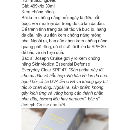
Nơi mua:Lingbeau
Giá: 499k/lọ 30ml
Kem chống nắng
Bôi kem chống nắng mỗi ngày là điều bắt
buộc với mọi loại da, trong đó có làn da dầu.
Để tránh tình trạng da bít tắc và bức bí, nàng
da dầu hãy ưu tiên kem chống nắng mỏng
nhẹ. Ngoài ra, bạn cần chọn kem chống nắng
quang phổ rộng, có chỉ số tối thiểu là SPF 30
để bảo vệ da hiệu quả.
Bác sĩ Joseph Cruise gợi ý lọ kem chống
nắng SkinMedica Essential Defense
Everyday Clear SPF 47.
"Sản phẩm này tốt
cho da dầu và hỗn hợp. Nó bảo vệ làn da của
bạn khỏi cả tia UVA lẫn UVB và không gây bít
tắc lỗ chân lông. Ngoài ra, sản phẩm không
gây kích ứng và vắng bóng các thành phần
như dầu, hương liệu hay paraben",
bác sĩ
Joseph Cruise cho biết.