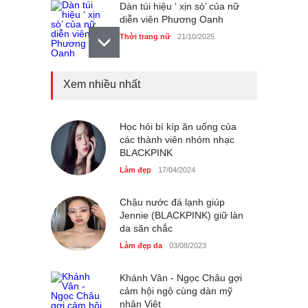
Dàn túi hiệu ‘ xịn sò’ của nữ
diễn viên Phương Oanh
Thời trang nữ
21/10/2025
Xem nhiều nhất
Mẫu áo khoác đẹp cho phụ
nữ 40+
Thời trang nữ
21/10/2025
Học hỏi bí kíp ăn uống của
các thành viên nhóm nhạc
BLACKPINK
Chiếc áo dài cưới của Hoa
Làm đẹp
17/04/2024
hậu Đỗ Hà ?
Thời trang nữ
21/10/2025
Chậu nước đá lạnh giúp
Jennie (BLACKPINK) giữ làn
da săn chắc
Làm đẹp da
03/08/2023
Khánh Vân - Ngọc Châu gợi
cảm hội ngộ cùng dàn mỹ
nhân Việt