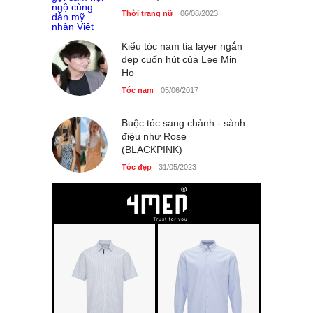
Thời trang nữ
06/08/2023
Kiểu tóc nam tỉa layer ngắn
đẹp cuốn hút của Lee Min
Ho
Tóc nam
05/06/2017
Buộc tóc sang chảnh - sành
điệu như Rose
(BLACKPINK)
Tóc đẹp
31/05/2023