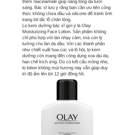
thêm niacinamide giúp nâng tông da tươi
sáng. Bác sĩ lưu ý rằng bạn cần ưu tiên công
thức không chứa dầu và silicone để tránh tình
trạng bít tắc lỗ chân lông.
Lọ kem dưỡng bác sĩ gợi ý là Olay
Moisturizing Face Lotion. Sản phẩm không
chỉ phù hợp với làn nhạy cảm, mà còn lý
tưởng cho làn da dầu. Với các thành phần
như chiết xuất hoa cúc và lô hội, lọ kem
dưỡng còn mang đến công dụng xoa dịu da,
hạn chế kích ứng. Dù có kết cấu mỏng nhẹ,
lọ lotion không mùi hương này vẫn giúp duy
trì độ ẩm lên tới 12 giờ đồng hồ.