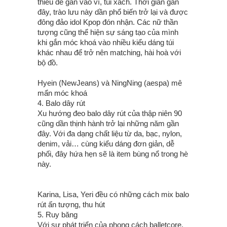
thiếu để gắn vào ví, túi xách. Thời gian gần
đây, trào lưu này dần phổ biến trở lại và được
đông đảo idol Kpop đón nhận. Các nữ thần
tượng cũng thể hiện sự sáng tạo của mình
khi gắn móc khoá vào nhiều kiểu dáng túi
khác nhau để trở nên matching, hài hoà với
bộ đồ.
Hyein (NewJeans) và NingNing (aespa) mê
mẩn móc khoá
4. Balo dây rút
Xu hướng đeo balo dây rút của thập niên 90
cũng dần thịnh hành trở lại những năm gần
đây. Với đa dạng chất liệu từ da, bạc, nylon,
denim, vải… cùng kiểu dáng đơn giản, dễ
phối, đây hứa hẹn sẽ là item bùng nổ trong hè
này.
Karina, Lisa, Yeri đều có những cách mix balo
rút ấn tượng, thu hút
5. Ruy băng
Với sự phát triển của phong cách balletcore,