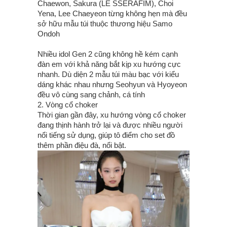
Chaewon, Sakura (LE SSERAFIM), Choi
Yena, Lee Chaeyeon từng không hẹn mà đều
sở hữu mẫu túi thuộc thương hiệu Samo
Ondoh
Nhiều idol Gen 2 cũng không hề kém cạnh
đàn em với khả năng bắt kịp xu hướng cực
nhanh. Dù diện 2 mẫu túi màu bạc với kiểu
dáng khác nhau nhưng Seohyun và Hyoyeon
đều vô cùng sang chảnh, cá tính
2. Vòng cổ choker
Thời gian gần đây, xu hướng vòng cổ choker
đang thịnh hành trở lại và được nhiều người
nổi tiếng sử dụng, giúp tô điểm cho set đồ
thêm phần điệu đà, nổi bật.