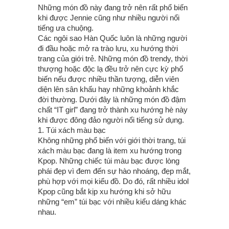
Những món đồ này đang trở nên rất phổ biến
khi được Jennie cũng như nhiều người nổi
tiếng ưa chuộng.
Các ngôi sao Hàn Quốc luôn là những người
đi đầu hoặc mở ra trào lưu, xu hướng thời
trang của giới trẻ. Những món đồ trendy, thời
thượng hoặc độc lạ đều trở nên cực kỳ phổ
biến nếu được nhiều thần tượng, diễn viên
diện lên sân khấu hay những khoảnh khắc
đời thường. Dưới đây là những món đồ đậm
chất “IT girl” đang trở thành xu hướng hè này
khi được đông đảo người nổi tiếng sử dụng.
1. Túi xách màu bạc
Không những phổ biến với giới thời trang, túi
xách màu bạc đang là item xu hướng trong
Kpop. Những chiếc túi màu bạc được lòng
phái đẹp vì đem đến sự hào nhoáng, đẹp mắt,
phù hợp với mọi kiểu đồ. Do đó, rất nhiều idol
Kpop cũng bắt kịp xu hướng khi sở hữu
những “em” túi bạc với nhiều kiểu dáng khác
nhau.