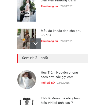
diễn viên Phương Oanh
Thời trang nữ
21/10/2025
Mẫu áo khoác đẹp cho phụ
nữ 40+
Thời trang nữ
21/10/2025
Xem nhiều nhất
Chiếc áo dài cưới của Hoa
hậu Đỗ Hà ?
Thời trang nữ
21/10/2025
Học Trâm Nguyễn phong
cách đơn sắc gợi cảm
Phối đồ nữ
22/09/2016
GAP Hoodie biểu tượng
sáng tạo mới của giới trẻ
Thử tài đoán giá nội y hàng
hiệu với bộ ảnh sau ?
Thời trang nữ
21/10/2025