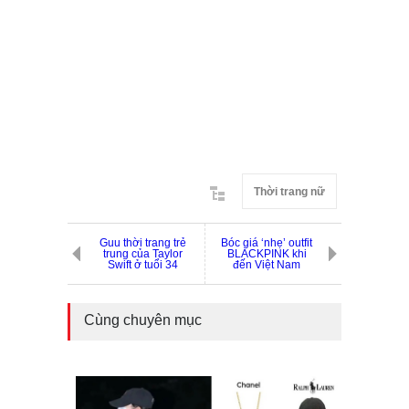
Thời trang nữ
Guu thời trang trẻ
Bóc giá ‘nhẹ’ outfit
trung của Taylor
BLACKPINK khi
Swift ở tuổi 34
đến Việt Nam
Cùng chuyên mục