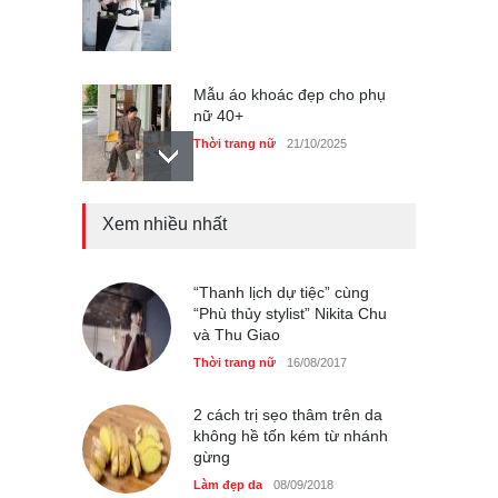
Mẫu áo khoác đẹp cho phụ
nữ 40+
Thời trang nữ
21/10/2025
Xem nhiều nhất
Chiếc áo dài cưới của Hoa
hậu Đỗ Hà ?
Thời trang nữ
21/10/2025
“Thanh lịch dự tiệc” cùng
“Phù thủy stylist” Nikita Chu
và Thu Giao
Thời trang nữ
16/08/2017
GAP Hoodie biểu tượng
sáng tạo mới của giới trẻ
2 cách trị sẹo thâm trên da
không hề tốn kém từ nhánh
Thời trang nữ
21/10/2025
gừng
Làm đẹp da
08/09/2018