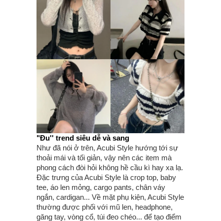
"Đu'' trend siêu dễ và sang
Như đã nói ở trên, Acubi Style hướng tới sự
thoải mái và tối giản, vậy nên các item mà
phong cách đòi hỏi không hề cầu kì hay xa lạ.
Đặc trưng của Acubi Style là crop top, baby
tee, áo len mỏng, cargo pants, chân váy
ngắn, cardigan... Về mặt phụ kiện, Acubi Style
thường được phối với mũ len, headphone,
găng tay, vòng cổ, túi đeo chéo... để tạo điểm