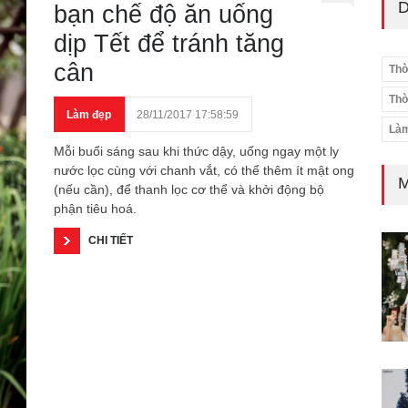
D
bạn chế độ ăn uống
dịp Tết để tránh tăng
cân
Thờ
Thờ
Làm đẹp
28/11/2017 17:58:59
Làm
Mỗi buổi sáng sau khi thức dậy, uống ngay một ly
nước lọc cùng với chanh vắt, có thể thêm ít mật ong
M
(nếu cần), để thanh lọc cơ thể và khởi động bộ
phận tiêu hoá.
CHI TIẾT