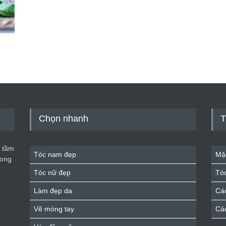
Chọn nhanh
T
 tầm
Tóc nam đẹp
Mặ
rong
Tóc nữ đẹp
Tó
Làm đẹp da
Cá
Vẽ móng tay
Cá