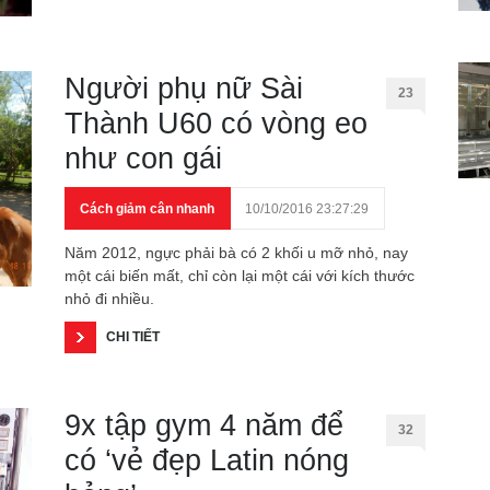
Người phụ nữ Sài
23
Thành U60 có vòng eo
như con gái
Cách giảm cân nhanh
10/10/2016 23:27:29
Năm 2012, ngực phải bà có 2 khối u mỡ nhỏ, nay
một cái biến mất, chỉ còn lại một cái với kích thước
nhỏ đi nhiều.
CHI TIẾT
9x tập gym 4 năm để
32
có ‘vẻ đẹp Latin nóng