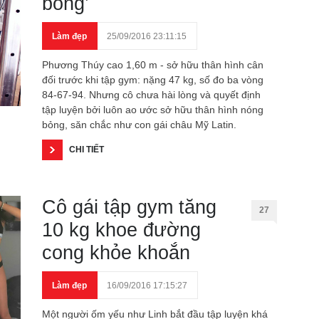
bỏng’
Làm đẹp
25/09/2016 23:11:15
Phương Thúy cao 1,60 m - sở hữu thân hình cân
đối trước khi tập gym: nặng 47 kg, số đo ba vòng
84-67-94. Nhưng cô chưa hài lòng và quyết định
tập luyện bởi luôn ao ước sở hữu thân hình nóng
bỏng, săn chắc như con gái châu Mỹ Latin.
CHI TIẾT
Cô gái tập gym tăng
27
10 kg khoe đường
cong khỏe khoắn
Làm đẹp
16/09/2016 17:15:27
Một người ốm yếu như Linh bắt đầu tập luyện khá