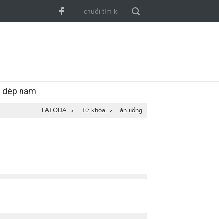
y dép nam
FATODA
›
Từ khóa
›
ăn uống