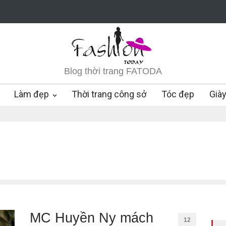
Blog thời trang FATODA
Làm đẹp
Thời trang công sở
Tóc đẹp
Già
MC Huyền Ny mách
12