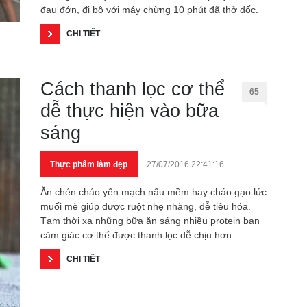
đau đớn, đi bộ với máy chừng 10 phút đã thở dốc.
CHI TIẾT
Cách thanh lọc cơ thể
65
dễ thực hiện vào bữa
sáng
Thực phẩm làm đẹp
27/07/2016 22:41:16
Ăn chén cháo yến mạch nấu mềm hay cháo gạo lức
muối mè giúp được ruột nhẹ nhàng, dễ tiêu hóa.
Tạm thời xa những bữa ăn sáng nhiều protein bạn
cảm giác cơ thể được thanh lọc dễ chịu hơn.
CHI TIẾT