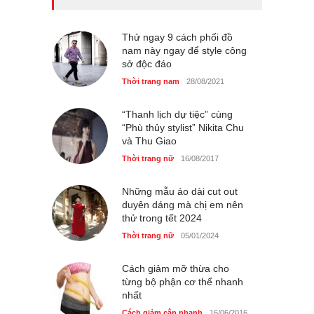
Xem nhiều nhất
Chiếc áo dài cưới của Hoa
hậu Đỗ Hà ?
Thử ngay 9 cách phối đồ
nam này ngay để style công
Thời trang nữ
21/10/2025
sở độc đáo
Thời trang nam
28/08/2021
“Thanh lịch dự tiệc” cùng
“Phù thủy stylist” Nikita Chu
và Thu Giao
Thời trang nữ
16/08/2017
Những mẫu áo dài cut out
duyên dáng mà chị em nên
thử trong tết 2024
Thời trang nữ
05/01/2024
Cách giảm mỡ thừa cho
từng bộ phận cơ thể nhanh
nhất