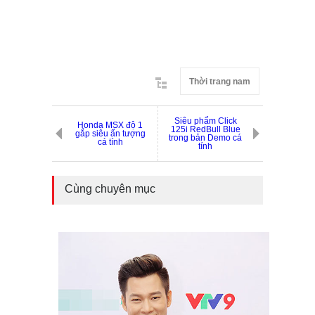
Thời trang nam
Siêu phẩm Click
Honda MSX độ 1
125i RedBull Blue
gắp siêu ấn tượng
trong bản Demo cá
cá tính
tính
Cùng chuyên mục