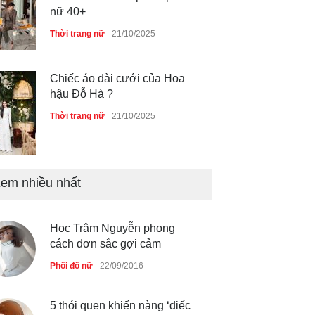
Thời trang nữ
21/10/2025
GAP Hoodie biểu tượng
sáng tạo mới của giới trẻ
Thời trang nữ
21/10/2025
em nhiều nhất
Liệu bạn đã thấy được sức
mạnh của phối đồ ?
Thời trang nữ
21/10/2025
Học Trâm Nguyễn phong
cách đơn sắc gợi cảm
Phối đồ nữ
22/09/2016
5 thói quen khiến nàng ‘điếc
đặc’ khi về già
Làm đẹp
28/08/2016