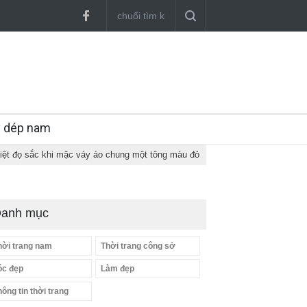
y dép nam
ệt đọ sắc khi mặc váy áo chung một tông màu đỏ
anh mục
hời trang nam
Thời trang công sở
óc đẹp
Làm đẹp
hông tin thời trang