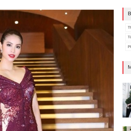
B
T
T
P
M