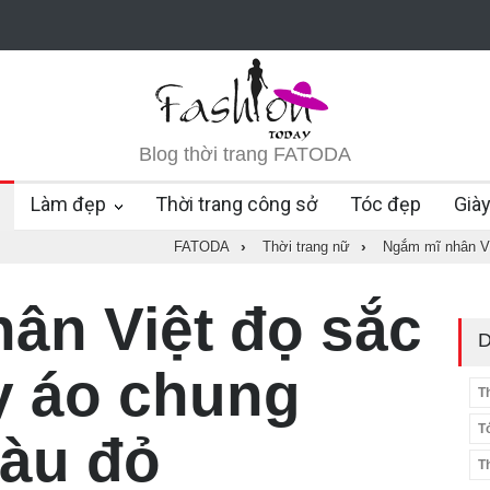
Blog thời trang FATODA
Làm đẹp
Thời trang công sở
Tóc đẹp
Già
FATODA
›
Thời trang nữ
›
Ngắm mĩ nhân Vi
ân Việt đọ sắc
D
y áo chung
T
T
àu đỏ
T