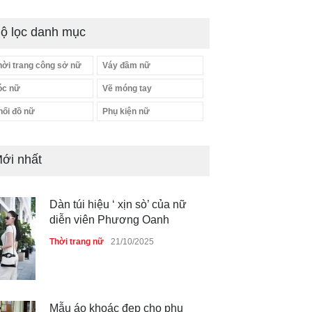
ộ lọc danh mục
hời trang công sở nữ
Váy đầm nữ
óc nữ
Vẽ móng tay
Dàn túi hiệu ‘ xịn sò’ của nữ
hối đồ nữ
Phụ kiện nữ
diễn viên Phương Oanh
Thời trang nữ
21/10/2025
ới nhất
Mẫu áo khoác đẹp cho phụ
nữ 40+
Thời trang nữ
21/10/2025
Chiếc áo dài cưới của Hoa
hậu Đỗ Hà ?