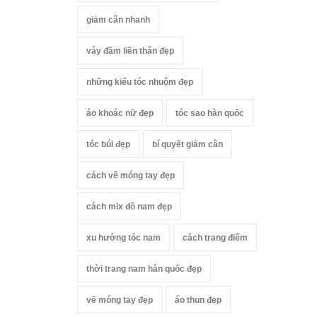
giảm cân nhanh
váy đầm liền thân đẹp
những kiểu tóc nhuộm đẹp
áo khoác nữ đẹp
tóc sao hàn quốc
tóc búi đẹp
bí quyết giảm cân
cách vẽ móng tay đẹp
cách mix đồ nam đẹp
xu hướng tóc nam
cách trang điểm
thời trang nam hàn quốc đẹp
vẽ móng tay đẹp
áo thun đẹp