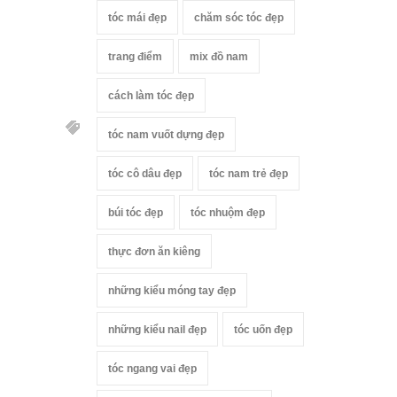
tóc mái đẹp
chăm sóc tóc đẹp
trang điểm
mix đồ nam
cách làm tóc đẹp
tóc nam vuốt dựng đẹp
tóc cô dâu đẹp
tóc nam trẻ đẹp
búi tóc đẹp
tóc nhuộm đẹp
thực đơn ăn kiêng
những kiểu móng tay đẹp
những kiểu nail đẹp
tóc uốn đẹp
tóc ngang vai đẹp