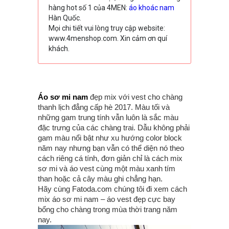
hàng hot số 1 của 4MEN:
áo khoác nam
Hàn Quốc.
Mọi chi tiết vui lòng truy cập website:
www.4menshop.com. Xin cảm ơn quí
khách.
Áo sơ mi nam
đẹp mix với vest cho chàng
thanh lịch đẳng cấp hè 2017. Màu tối và
những gam trung tính vẫn luôn là sắc màu
đặc trưng của các chàng trai. Dẫu không phải
gam màu nổi bật như xu hướng color block
năm nay nhưng bạn vẫn có thể diện nó theo
cách riêng cá tính, đơn giản chỉ là cách mix
sơ mi và áo vest cùng một màu xanh tím
than hoặc cả cây màu ghi chẳng hạn.
Hãy cùng Fatoda.com chúng tôi đi xem cách
mix áo sơ mi nam – áo vest đẹp cực bay
bổng cho chàng trong mùa thời trang năm
nay.