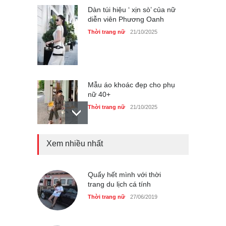
Dàn túi hiệu ‘ xịn sò’ của nữ
diễn viên Phương Oanh
Thời trang nữ
21/10/2025
Mẫu áo khoác đẹp cho phụ
nữ 40+
Thời trang nữ
21/10/2025
Chiếc áo dài cưới của Hoa
Xem nhiều nhất
hậu Đỗ Hà ?
Thời trang nữ
21/10/2025
Quẩy hết mình với thời
trang du lịch cá tính
Thời trang nữ
27/06/2019
GAP Hoodie biểu tượng
sáng tạo mới của giới trẻ