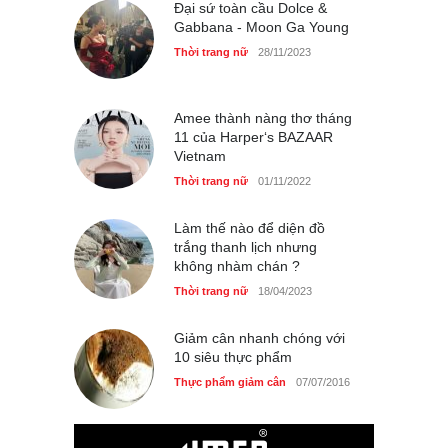
Đại sứ toàn cầu Dolce &
Thời trang nữ
21/10/2025
Gabbana - Moon Ga Young
Thời trang nữ
28/11/2023
Amee thành nàng thơ tháng
11 của Harper‘s BAZAAR
Vietnam
Thời trang nữ
01/11/2022
Làm thế nào để diện đồ
trắng thanh lịch nhưng
không nhàm chán ?
Thời trang nữ
18/04/2023
Giảm cân nhanh chóng với
10 siêu thực phẩm
Thực phẩm giảm cân
07/07/2016