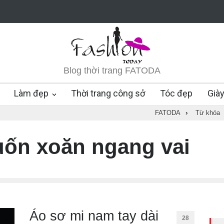
Blog thời trang FATODA
Làm đẹp
Thời trang công sở
Tóc đẹp
Già
FATODA
›
Từ khóa
uốn xoăn ngang vai
Áo sơ mi nam tay dài
28