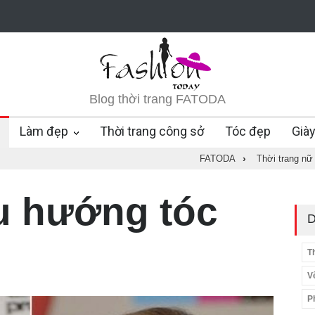
Blog thời trang FATODA
Làm đẹp
Thời trang công sở
Tóc đẹp
Già
FATODA
›
Thời trang nữ
u hướng tóc
D
T
V
P