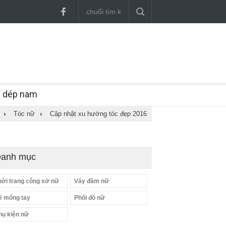
y dép nam
›
Tóc nữ
›
Cập nhật xu hướng tóc đẹp 2016
anh mục
hời trang công sở nữ
Váy đầm nữ
ẽ móng tay
Phối đồ nữ
hụ kiện nữ