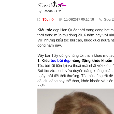
By
Fatoda.COM
Tóc nữ
15/06/2017 00:10:58
Sưu t
Kiểu tóc
đẹp Hàn Quốc thời trang đang hot 
thời trang mùa thu đông 2016 năm nay với n
Với những kiểu tóc búi cao, buộc đuôi ngựa h
đông năm nay.
Vậy bạn hãy cùng chúng tôi tham khảo một số
1. Kiểu
tóc búi đẹp
năng động khỏe khoắn
Tóc búi rất tiện lợi và thoải mái nhất với kiể
Búi tóc vừa xinh vừa duyên dáng không bị ảnh
ngày thời tiết thất thường. Tóc búi cũng rất d
đà, dịu dàng hay thể thao, khỏe khoắn và biế
nhất.