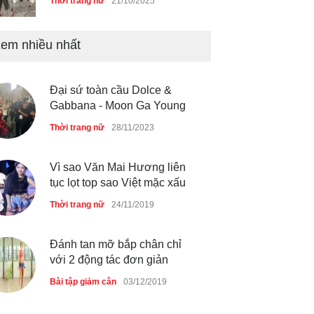
Thời trang nữ
21/10/2025
em nhiều nhất
Chiếc áo dài cưới của Hoa
hậu Đỗ Hà ?
Thời trang nữ
21/10/2025
Đại sứ toàn cầu Dolce &
Gabbana - Moon Ga Young
Thời trang nữ
28/11/2023
GAP Hoodie biểu tượng
sáng tạo mới của giới trẻ
Vì sao Văn Mai Hương liên
tục lọt top sao Việt mặc xấu
Thời trang nữ
21/10/2025
Thời trang nữ
24/11/2019
Đánh tan mỡ bắp chân chỉ
với 2 động tác đơn giản
Bài tập giảm cân
03/12/2019