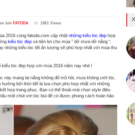
X
ầm bởi
FATODA
1961 Views
mùa 2016 cùng fatoda.com cập nhật
những kiểu tóc đẹp
hợp
hững
kiểu tóc đẹp
và tiện lợi cho mùa ” dở mưa dở nắng “.
ay những kiểu tóc tết ấn tượng sẽ phù hợp nhất với mùa thu
 kiểu tóc đẹp hợp với mùa 2016 năm nay nhé !
u tóc này mang lại nắng không đổ mồ hôi, mưa không ướt tóc.
 hưởng bởi thời tiết là lựa chọn phù hợp nhất với những
ễ kết hợp trang phục. Bạn có thể thoải mái chọn style điệu
n tấu một chút với tóc búi để có được phong cách hoàn hảo