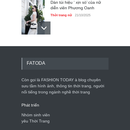
Dàn túi hiệu ‘ xịn sò’ của nữ
diễn viên Phương Oanh
Thời trang nữ
21/10/2025
Mẫu áo khoác đẹp cho phụ
nữ 40+
Thời trang nữ
21/10/2025
FATODA
Còn gọi là FASHION TODAY à blog chuyên
Chiếc áo dài cưới của Hoa
hậu Đỗ Hà ?
sưu tầm hình ảnh, thông tin thời trang, người
nổi tiếng trong ngành nghề thời trang
Thời trang nữ
21/10/2025
Phát triển
Nhóm sinh viên
yêu Thời Trang