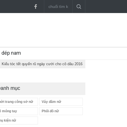
y dép nam
Kiểu tóc tết quyến rũ ngày cưới cho cô dâu 2016
anh mục
hời trang công sở nữ
Váy đầm nữ
ẽ móng tay
Phối đồ nữ
hụ kiện nữ