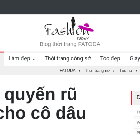
Blog thời trang FATODA
Làm đẹp
Thời trang công sở
Tóc đẹp
Già
FATODA
›
Thời trang nữ
›
Tóc nữ
›
t quyến rũ
D
cho cô dâu
T
V
P