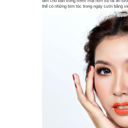
làm cho bạn trông mềm mại hơn và rất ấn tượ
thể có những bím tóc trong ngày cưới bằng việ