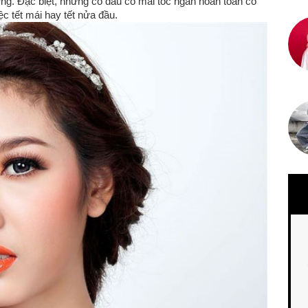
ng. Đặc biệt, những cô dâu có mái tóc ngắn hoàn toàn có
c tết mái hay tết nửa đầu.