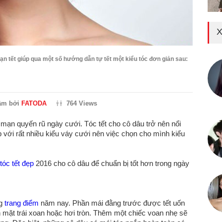
X
ạn tết giúp qua một số hướng dẫn tự tết một kiểu tóc đơn giản sau:
ầm bởi
FATODA
764 Views
 mạn quyến rũ ngày cưới. Tóc tết cho cô dâu trở nên nổi
p với rất nhiều kiểu váy cưới nên việc chọn cho mình kiểu
tóc tết đẹp
2016 cho cô dâu để chuẩn bị tốt hơn trong ngày
ng
trang điểm
năm nay. Phần mái đằng trước được tết uốn
n mặt trái xoan hoặc hơi tròn. Thêm một chiếc voan nhẹ sẽ