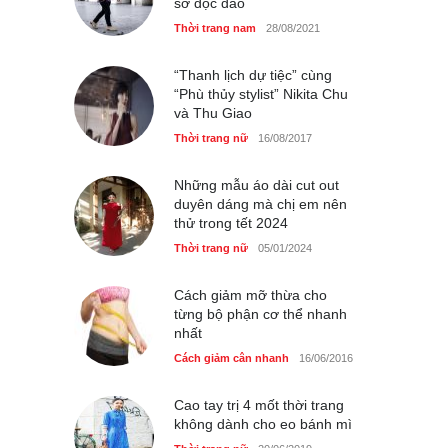
sở độc đáo
Thời trang nam
28/08/2021
GAP Hoodie biểu tượng
sáng tạo mới của giới trẻ
“Thanh lịch dự tiệc” cùng
“Phù thủy stylist” Nikita Chu
Thời trang nữ
21/10/2025
và Thu Giao
Thời trang nữ
16/08/2017
Những mẫu áo dài cut out
duyên dáng mà chị em nên
thử trong tết 2024
Thời trang nữ
05/01/2024
Cách giảm mỡ thừa cho
từng bộ phận cơ thể nhanh
nhất
Cách giảm cân nhanh
16/06/2016
Cao tay trị 4 mốt thời trang
không dành cho eo bánh mì