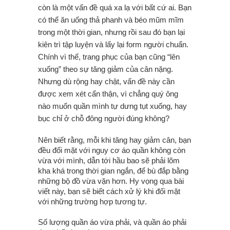
còn là một vấn đề quá xa lạ với bất cứ ai. Bạn
có thể ăn uống thả phanh và béo mũm mĩm
trong một thời gian, nhưng rồi sau đó bạn lại
kiên trì tập luyện và lấy lại form người chuẩn.
Chính vì thế, trang phục của bạn cũng “lên
xuống” theo sự tăng giảm của cân nặng.
Nhưng dù rộng hay chật, vấn đề này cần
được xem xét cẩn thận, vì chẳng quý ông
nào muốn quần mình tự dưng tụt xuống, hay
bục chỉ ở chỗ đông người đúng không?
Nên biết rằng, mỗi khi tăng hay giảm cân, bạn
đều đối mặt với nguy cơ áo quần không còn
vừa với mình, dẫn tới hầu bao sẽ phải lõm
kha khá trong thời gian ngắn, để bù đắp bằng
những bộ đồ vừa vặn hơn. Hy vọng qua bài
viết này, bạn sẽ biết cách xử lý khi đối mặt
với những trường hợp tương tự.
Số lượng quần áo vừa phải, và quần áo phải