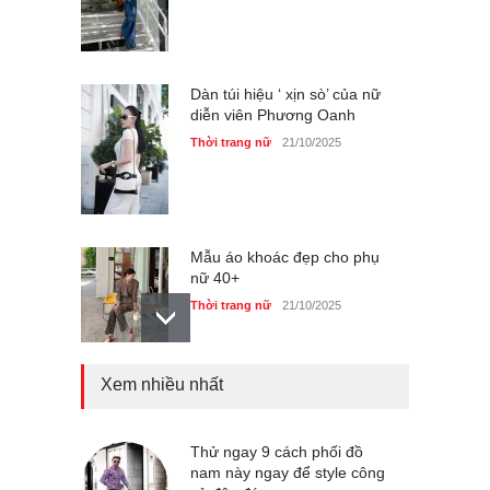
Dàn túi hiệu ‘ xịn sò’ của nữ
diễn viên Phương Oanh
Thời trang nữ
21/10/2025
Mẫu áo khoác đẹp cho phụ
nữ 40+
Thời trang nữ
21/10/2025
Xem nhiều nhất
Chiếc áo dài cưới của Hoa
hậu Đỗ Hà ?
Thời trang nữ
21/10/2025
Thử ngay 9 cách phối đồ
nam này ngay để style công