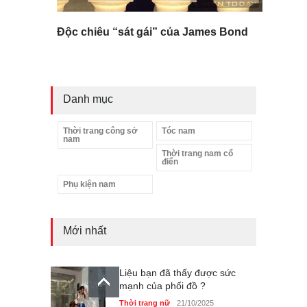
Độc chiêu “sát gái” của James Bond
Danh mục
Thời trang công sở
Tóc nam
nam
Thời trang nam cổ
điển
Phụ kiện nam
Mới nhất
Liệu bạn đã thấy được sức
mạnh của phối đồ ?
Thời trang nữ
21/10/2025