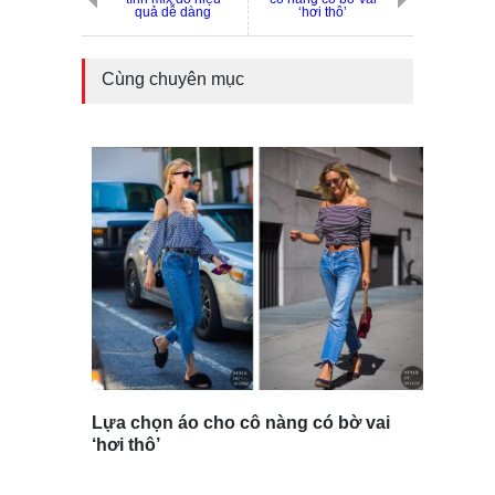
quả dễ dàng
‘hơi thô’
Cùng chuyên mục
Lựa chọn áo cho cô nàng có bờ vai
‘hơi thô’