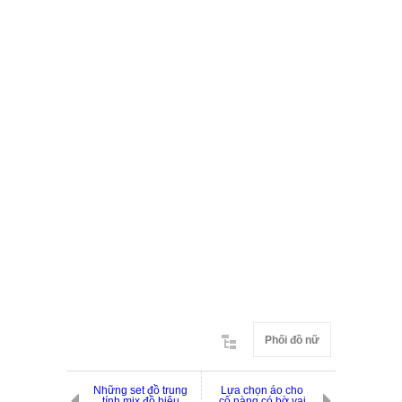
Phối đồ nữ
Những set đồ trung
Lựa chọn áo cho
tính mix đồ hiệu
cô nàng có bờ vai