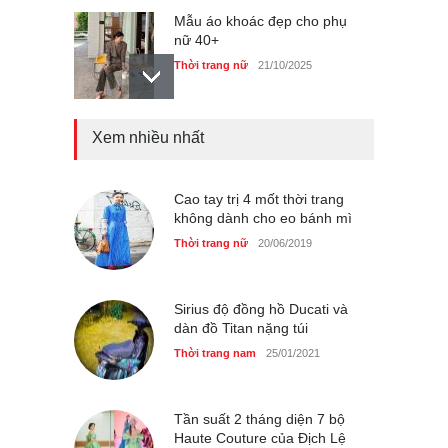
Chiếc áo dài cưới của Hoa
hậu Đỗ Hà ?
Thời trang nữ
21/10/2025
Xem nhiều nhất
GAP Hoodie biểu tượng
sáng tạo mới của giới trẻ
Thời trang nữ
21/10/2025
Cao tay trị 4 mốt thời trang
không dành cho eo bánh mì
Thời trang nữ
20/06/2019
Sirius độ đồng hồ Ducati và
dàn đồ Titan nặng túi
Thời trang nam
25/01/2021
Tần suất 2 tháng diện 7 bộ