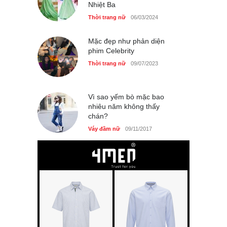
Haute Couture của Địch Lệ
Nhiệt Ba
Thời trang nữ
06/03/2024
Mặc đẹp như phản diện
phim Celebrity
Thời trang nữ
09/07/2023
Vì sao yếm bò mặc bao
nhiêu năm không thấy
chán?
Váy đầm nữ
09/11/2017