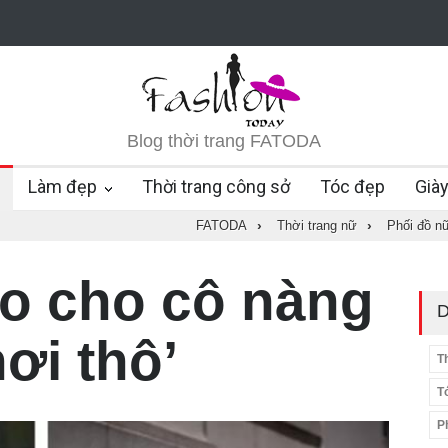
Blog thời trang FATODA
Làm đẹp
Thời trang công sở
Tóc đẹp
Già
FATODA
›
Thời trang nữ
›
Phối đồ n
o cho cô nàng
D
hơi thô’
T
T
P