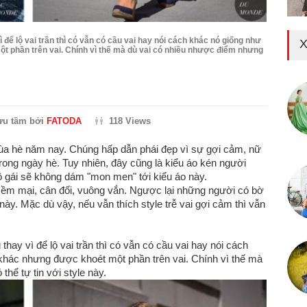
ì để lộ vai trần thì có vẫn có cầu vai hay nói cách khác nó giống như
X
 phần trên vai. Chính vì thế mà dù vai có nhiều nhược điểm nhưng
ưu tầm bởi
FATODA
118 Views
mùa hè năm nay. Chúng hấp dẫn phái đẹp vì sự gợi cảm, nữ
trong ngày hè. Tuy nhiên, đây cũng là kiểu áo kén người
ô gái sẽ không dám "mon men" tới kiểu áo này.
 mềm mại, cân đối, vuông vắn. Ngược lại những người có bờ
này. Mặc dù vậy, nếu vẫn thích style trễ vai gợi cảm thì vẫn
thay vì để lộ vai trần thì có vẫn có cầu vai hay nói cách
khác nhưng được khoét một phần trên vai. Chính vì thế mà
hể tự tin với style này.