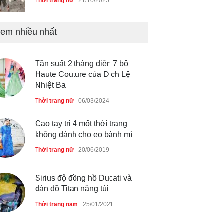
Chiếc áo dài cưới của Hoa
em nhiều nhất
hậu Đỗ Hà ?
Thời trang nữ
21/10/2025
Tần suất 2 tháng diện 7 bộ
Haute Couture của Địch Lệ
Nhiệt Ba
Thời trang nữ
06/03/2024
GAP Hoodie biểu tượng
sáng tạo mới của giới trẻ
Cao tay trị 4 mốt thời trang
Thời trang nữ
21/10/2025
không dành cho eo bánh mì
Thời trang nữ
20/06/2019
Sirius độ đồng hồ Ducati và
dàn đồ Titan nặng túi
Thời trang nam
25/01/2021