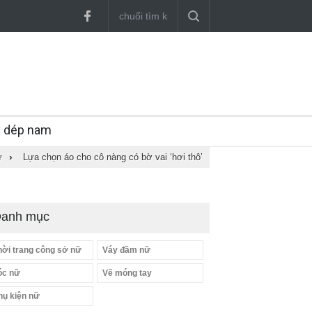
y dép nam
ữ
›
Lựa chọn áo cho cô nàng có bờ vai ‘hơi thô’
anh mục
hời trang công sở nữ
Váy đầm nữ
óc nữ
Vẽ móng tay
hụ kiện nữ