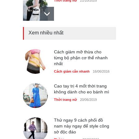
Thời trang nữ
21/10/2025
Xem nhiều nhất
Mẫu áo khoác đẹp cho phụ
nữ 40+
Thời trang nữ
21/10/2025
Cách giảm mỡ thừa cho
từng bộ phận cơ thể nhanh
nhất
Chiếc áo dài cưới của Hoa
Cách giảm cân nhanh
16/06/2016
hậu Đỗ Hà ?
Thời trang nữ
21/10/2025
Cao tay trị 4 mốt thời trang
không dành cho eo bánh mì
Thời trang nữ
20/06/2019
Thử ngay 9 cách phối đồ
nam này ngay để style công
sở độc đáo