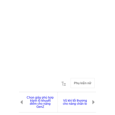
Phụ kiện nữ
Chọn giày phù hợp
tránh lộ khuyết
Vũ khí tối thượng
điểm cho nàng
cho nàng chân to
GenZ