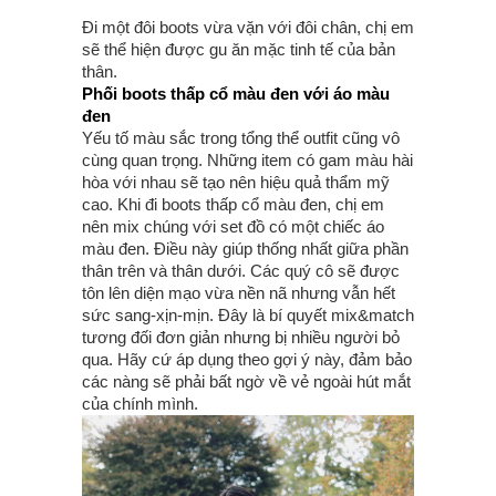
Đi một đôi boots vừa vặn với đôi chân, chị em
sẽ thể hiện được gu ăn mặc tinh tế của bản
thân.
Phối boots thấp cổ màu đen với áo màu
đen
Yếu tố màu sắc trong tổng thể outfit cũng vô
cùng quan trọng. Những item có gam màu hài
hòa với nhau sẽ tạo nên hiệu quả thẩm mỹ
cao. Khi đi boots thấp cổ màu đen, chị em
nên mix chúng với set đồ có một chiếc áo
màu đen. Điều này giúp thống nhất giữa phần
thân trên và thân dưới. Các quý cô sẽ được
tôn lên diện mạo vừa nền nã nhưng vẫn hết
sức sang-xịn-mịn. Đây là bí quyết mix&match
tương đối đơn giản nhưng bị nhiều người bỏ
qua. Hãy cứ áp dụng theo gợi ý này, đảm bảo
các nàng sẽ phải bất ngờ về vẻ ngoài hút mắt
của chính mình.