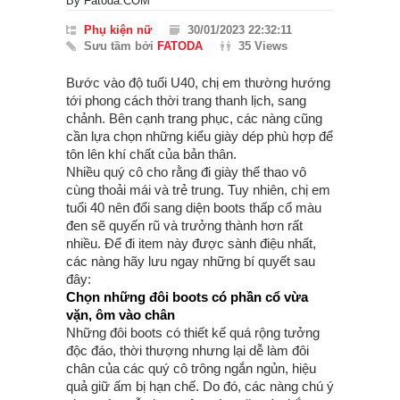
By
Fatoda.COM
Phụ kiện nữ
30/01/2023 22:32:11
Sưu tầm bởi
FATODA
35 Views
Bước vào độ tuổi U40, chị em thường hướng
tới phong cách thời trang thanh lịch, sang
chảnh. Bên cạnh trang phục, các nàng cũng
cần lựa chọn những kiểu giày dép phù hợp để
tôn lên khí chất của bản thân.
Nhiều quý cô cho rằng đi giày thể thao vô
cùng thoải mái và trẻ trung. Tuy nhiên, chị em
tuổi 40 nên đổi sang diện boots thấp cổ màu
đen sẽ quyến rũ và trưởng thành hơn rất
nhiều. Để đi item này được sành điệu nhất,
các nàng hãy lưu ngay những bí quyết sau
đây:
Chọn những đôi boots có phần cổ vừa
vặn, ôm vào chân
Những đôi boots có thiết kế quá rộng tưởng
độc đáo, thời thượng nhưng lại dễ làm đôi
chân của các quý cô trông ngắn ngủn, hiệu
quả giữ ấm bị hạn chế. Do đó, các nàng chú ý