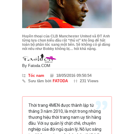
Huyền thoại của CLB Manchester United và ĐT Anh
từng lựa chọn kiểu đầu rất “thú vị” khi ông để hất
toàn bộ phần tóc sang một bên. Sẽ không có gì đáng
nói nếu như Bobby không bị… hói khá nặng.
By
Fatoda.COM
Tóc nam
18/05/2016 09:50:54
Sưu tầm bởi
FATODA
231 Views
Thời trang 4MEN được thành lập từ
tháng 3 năm 2010, là một trong những
thương hiệu thời trang nam uy tín hàng
đầu. Với sự quản lý chặt chẽ, chuyên
nghiệp của đội ngủ quản lý; Nỗ lực sáng