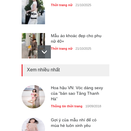
Thời trang nữ
21/10/2025
Mẫu áo khoác đẹp cho phụ
nữ 40+
Thời trang nữ
21/10/2025
Xem nhiều nhất
Chiếc áo dài cưới của Hoa
hậu Đỗ Hà ?
Thời trang nữ
21/10/2025
Hoa hậu VN: Vóc dáng sexy
của “bản sao Tăng Thanh
Hà”
Thông tin thời trang
10/09/2018
GAP Hoodie biểu tượng
sáng tạo mới của giới trẻ
Gợi ý của mẫu nhí để có
mùa hè luôn xinh yêu
Thời trang nữ
21/10/2025