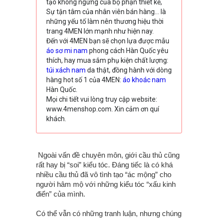
tạo không ngừng của bộ phận thiết kế,
Sự tận tâm của nhân viên bán hàng… là
những yếu tố làm nên thương hiệu thời
trang 4MEN lớn mạnh như hiện nay.
Đến với 4MEN bạn sẽ chọn lựa được mẫu
áo sơ mi nam
phong cách Hàn Quốc yêu
thích, hay mua sắm phụ kiện chất lượng:
túi xách nam
da thật, đồng hành với dòng
hàng hot số 1 của 4MEN:
áo khoác nam
Hàn Quốc.
Mọi chi tiết vui lòng truy cập website:
www.4menshop.com. Xin cảm ơn quí
khách.
Ngoài vấn đề chuyên môn, giới cầu thủ cũng
rất hay bị “soi” kiểu tóc. Đáng tiếc là có khá
nhiều cầu thủ đã vô tình tạo “ác mộng” cho
người hâm mộ với những kiểu tóc “xấu kinh
điển” của mình.
Có thể vẫn có những tranh luận, nhưng chúng