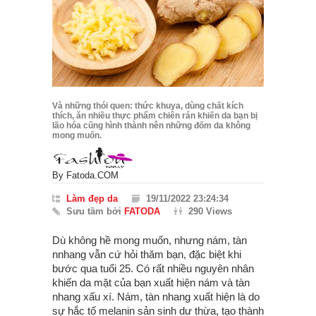
Và những thói quen: thức khuya, dùng chất kích
thích, ăn nhiều thực phẩm chiên rán khiến da bạn bị
lão hóa cũng hình thành nên những đốm da không
mong muốn.
By
Fatoda.COM
Làm đẹp da
19/11/2022 23:24:34
Sưu tầm bởi
FATODA
290 Views
Dù không hề mong muốn, nhưng nám, tàn
nnhang vẫn cứ hỏi thăm bạn, đặc biệt khi
bước qua tuổi 25. Có rất nhiều nguyên nhân
khiến da mặt của bạn xuất hiện nám và tàn
nhang xấu xí. Nám, tàn nhang xuất hiện là do
sự hắc tố melanin sản sinh dư thừa, tạo thành