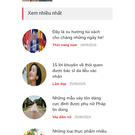
Xem nhiều nhất
Chiếc áo dài cưới của Hoa
hậu Đỗ Hà ?
Thời trang nữ
21/10/2025
Đây là xu hướng túi xách
cho chàng những ngày hè!
Thời trang nam
18/05/2016
GAP Hoodie biểu tượng
sáng tạo mới của giới trẻ
15 lời khuyên về thói quen
được bác sĩ da liễu xác
Thời trang nữ
21/10/2025
nhận
Làm đẹp
25/09/2025
Những mẫu váy tôn dáng
cực đỉnh được phụ nữ Pháp
tin dùng
Váy đầm nữ
25/06/2024
Những loại thực phẩm nhiều