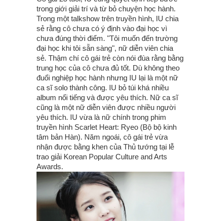
trong giới giải trí và từ bỏ chuyện học hành.
Trong một talkshow trên truyền hình, IU chia
sẻ rằng cô chưa có ý định vào đại học vì
chưa đúng thời điểm. "Tôi muốn đến trường
đại học khi tôi sẵn sàng", nữ diễn viên chia
sẻ. Thậm chí cô gái trẻ còn nói đùa rằng bằng
trung học của cô chưa đủ tốt. Dù không theo
đuổi nghiệp học hành nhưng IU lại là một nữ
ca sĩ solo thành công. IU bỏ túi khá nhiều
album nổi tiếng và được yêu thích. Nữ ca sĩ
cũng là một nữ diễn viên được nhiều người
yêu thích. IU vừa là nữ chính trong phim
truyền hình Scarlet Heart: Ryeo (Bộ bộ kinh
tâm bản Hàn). Năm ngoái, cô gái trẻ vừa
nhận được bằng khen của Thủ tướng tại lễ
trao giải Korean Popular Culture and Arts
Awards.