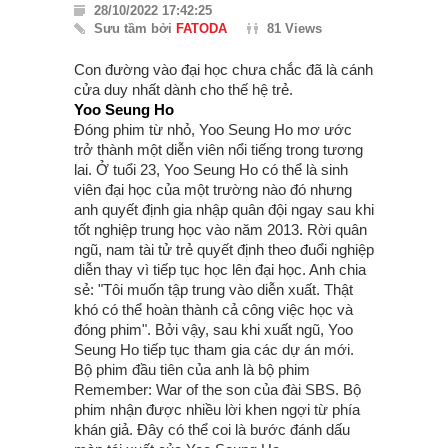
28/10/2022 17:42:25
Sưu tầm bởi
FATODA
81 Views
Con đường vào đại học chưa chắc đã là cánh
cửa duy nhất dành cho thế hệ trẻ.
Yoo Seung Ho
Đóng phim từ nhỏ, Yoo Seung Ho mơ ước
trở thành một diễn viên nổi tiếng trong tương
lai. Ở tuổi 23, Yoo Seung Ho có thể là sinh
viên đại học của một trường nào đó nhưng
anh quyết định gia nhập quân đội ngay sau khi
tốt nghiệp trung học vào năm 2013. Rời quân
ngũ, nam tài tử trẻ quyết định theo đuổi nghiệp
diễn thay vì tiếp tục học lên đại học. Anh chia
sẻ: "Tôi muốn tập trung vào diễn xuất. Thật
khó có thể hoàn thành cả công việc học và
đóng phim". Bởi vậy, sau khi xuất ngũ, Yoo
Seung Ho tiếp tục tham gia các dự án mới.
Bộ phim đầu tiên của anh là bộ phim
Remember: War of the son của đài SBS. Bộ
phim nhận được nhiều lời khen ngợi từ phía
khán giả. Đây có thể coi là bước đánh dấu