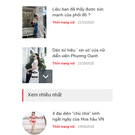
Liệu bạn đã thấy được sức
mạnh của phối đồ ?
Thời trang nữ
21/10/2025
Dàn túi hiệu ‘ xịn sò’ của nữ
diễn viên Phương Oanh
Thời trang nữ
21/10/2025
Xem nhiều nhất
Mẫu áo khoác đẹp cho phụ
nữ 40+
Thời trang nữ
21/10/2025
4 đại diện “chủ nhà” xinh
ngất ngây của Hoa hậu VN
Thời trang nữ
13/09/2018
Chiếc áo dài cưới của Hoa