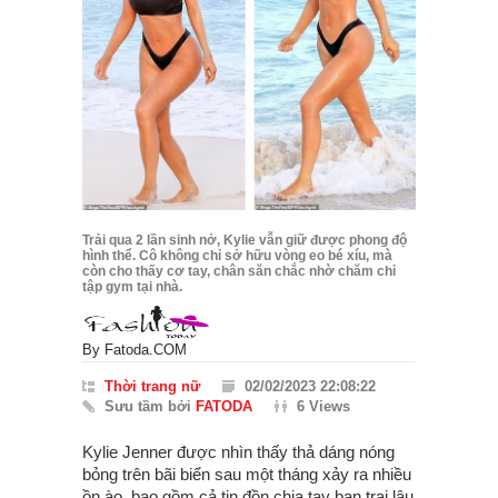
Trải qua 2 lần sinh nở, Kylie vẫn giữ được phong độ
hình thể. Cô không chỉ sở hữu vòng eo bé xíu, mà
còn cho thấy cơ tay, chân săn chắc nhờ chăm chỉ
tập gym tại nhà.
By
Fatoda.COM
Thời trang nữ
02/02/2023 22:08:22
Sưu tầm bởi
FATODA
6 Views
Kylie Jenner được nhìn thấy thả dáng nóng
bỏng trên bãi biển sau một tháng xảy ra nhiều
ồn ào, bao gồm cả tin đồn chia tay bạn trai lâu