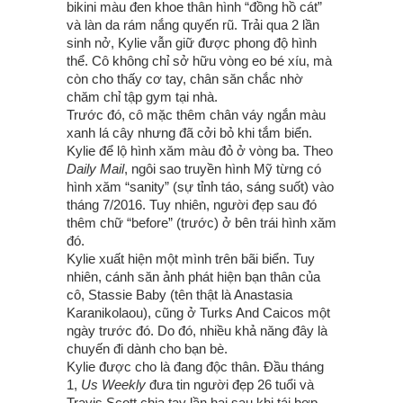
bikini màu đen khoe thân hình “đồng hồ cát”
và làn da rám nắng quyến rũ. Trải qua 2 lần
sinh nở, Kylie vẫn giữ được phong độ hình
thể. Cô không chỉ sở hữu vòng eo bé xíu, mà
còn cho thấy cơ tay, chân săn chắc nhờ
chăm chỉ tập gym tại nhà.
Trước đó, cô mặc thêm chân váy ngắn màu
xanh lá cây nhưng đã cởi bỏ khi tắm biển.
Kylie để lộ hình xăm màu đỏ ở vòng ba. Theo
Daily Mail
, ngôi sao truyền hình Mỹ từng có
hình xăm “sanity” (sự tỉnh táo, sáng suốt) vào
tháng 7/2016. Tuy nhiên, người đẹp sau đó
thêm chữ “before” (trước) ở bên trái hình xăm
đó.
Kylie xuất hiện một mình trên bãi biển. Tuy
nhiên, cánh săn ảnh phát hiện bạn thân của
cô, Stassie Baby (tên thật là Anastasia
Karanikolaou), cũng ở Turks And Caicos một
ngày trước đó. Do đó, nhiều khả năng đây là
chuyến đi dành cho bạn bè.
Kylie được cho là đang độc thân. Đầu tháng
1,
Us Weekly
đưa tin người đẹp 26 tuổi và
Travis Scott chia tay lần hai sau khi tái hợp