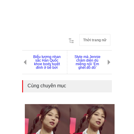
Thời trang nữ
Biểu tượng nhan
Style mà Jennie
sắc Hàn Quốc
chăm diện dù
khoe body tuyệt
miệng nói ‘Em
đỉnh ở bể bơi
ghét đồ đỏ’
Cùng chuyên mục