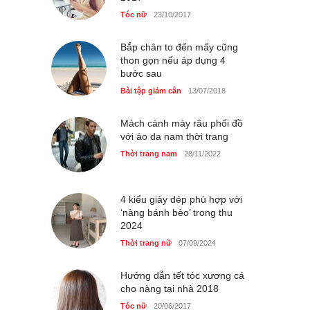
Chiếc áo dài cưới của Hoa
Tóc nữ
23/10/2017
hậu Đỗ Hà ?
Thời trang nữ
21/10/2025
Bắp chân to đến mấy cũng
thon gọn nếu áp dụng 4
bước sau
Bài tập giảm cân
13/07/2018
Mách cánh mày râu phối đồ
với áo da nam thời trang
Thời trang nam
28/11/2022
4 kiểu giày dép phù hợp với
‘nàng bánh bèo’ trong thu
2024
Thời trang nữ
07/09/2024
Hướng dẫn tết tóc xương cá
cho nàng tại nhà 2018
Tóc nữ
20/06/2017