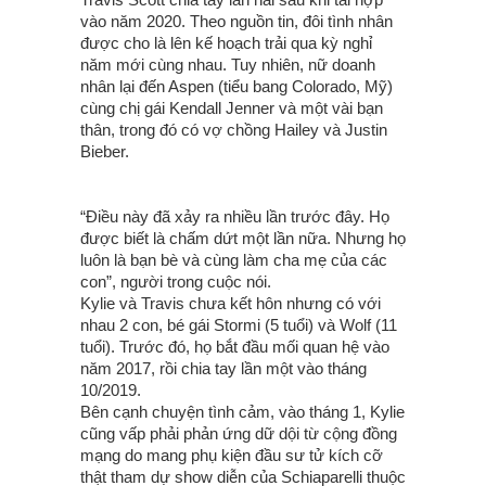
vào năm 2020. Theo nguồn tin, đôi tình nhân
được cho là lên kế hoạch trải qua kỳ nghỉ
năm mới cùng nhau. Tuy nhiên, nữ doanh
nhân lại đến Aspen (tiểu bang Colorado, Mỹ)
cùng chị gái Kendall Jenner và một vài bạn
thân, trong đó có vợ chồng Hailey và Justin
Bieber.
“Điều này đã xảy ra nhiều lần trước đây. Họ
được biết là chấm dứt một lần nữa. Nhưng họ
luôn là bạn bè và cùng làm cha mẹ của các
con”, người trong cuộc nói.
Kylie và Travis chưa kết hôn nhưng có với
nhau 2 con, bé gái Stormi (5 tuổi) và Wolf (11
tuổi). Trước đó, họ bắt đầu mối quan hệ vào
năm 2017, rồi chia tay lần một vào tháng
10/2019.
Bên cạnh chuyện tình cảm, vào tháng 1, Kylie
cũng vấp phải phản ứng dữ dội từ cộng đồng
mạng do mang phụ kiện đầu sư tử kích cỡ
thật tham dự show diễn của Schiaparelli thuộc