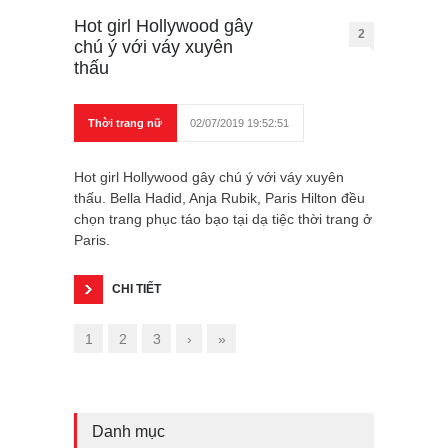
Hot girl Hollywood gây
2
chú ý với váy xuyên
thấu
Thời trang nữ
02/07/2019 19:52:51
Hot girl Hollywood gây chú ý với váy xuyên
thấu. Bella Hadid, Anja Rubik, Paris Hilton đều
chọn trang phục táo bạo tại dạ tiệc thời trang ở
Paris.
CHI TIẾT
1
2
3
›
»
Danh mục