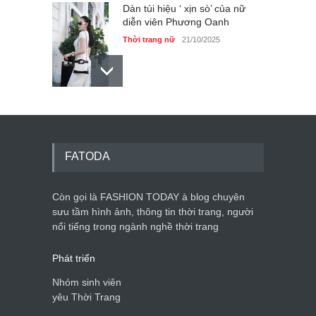
Dàn túi hiệu ‘ xịn sò’ của nữ
diễn viên Phương Oanh
Thời trang nữ
21/10/2025
Mẫu áo khoác đẹp cho phụ
nữ 40+
Thời trang nữ
21/10/2025
FATODA
Còn gọi là FASHION TODAY à blog chuyên
Chiếc áo dài cưới của Hoa
hậu Đỗ Hà ?
sưu tầm hình ảnh, thông tin thời trang, người
nổi tiếng trong ngành nghề thời trang
Thời trang nữ
21/10/2025
Phát triển
Nhóm sinh viên
yêu Thời Trang