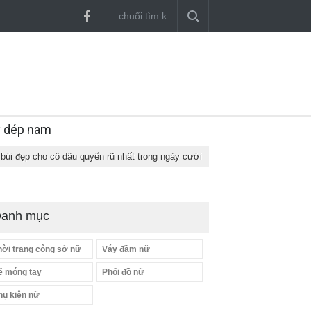
y dép nam
búi đẹp cho cô dâu quyến rũ nhất trong ngày cưới
anh mục
hời trang công sở nữ
Váy đầm nữ
ẽ móng tay
Phối đồ nữ
hụ kiện nữ