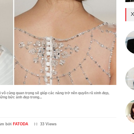
X
i vô cùng quan trọng sẽ giúp các nàng trở nên quyến rũ xinh đẹp,
hững bức ảnh đẹp trong...
ầm bởi
FATODA
33 Views