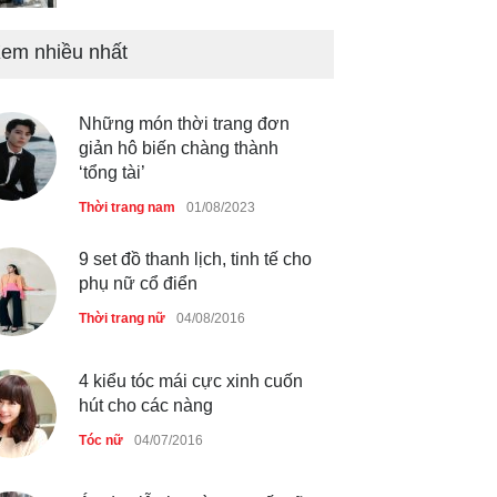
em nhiều nhất
Mẫu áo khoác đẹp cho phụ
nữ 40+
Thời trang nữ
21/10/2025
Những món thời trang đơn
giản hô biến chàng thành
‘tổng tài’
Chiếc áo dài cưới của Hoa
hậu Đỗ Hà ?
Thời trang nam
01/08/2023
Thời trang nữ
21/10/2025
9 set đồ thanh lịch, tinh tế cho
phụ nữ cổ điển
Thời trang nữ
04/08/2016
4 kiểu tóc mái cực xinh cuốn
hút cho các nàng
Tóc nữ
04/07/2016