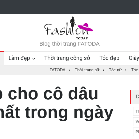
Blog thời trang FATODA
Làm đẹp
Thời trang công sở
Tóc đẹp
Già
FATODA
›
Thời trang nữ
›
Tóc nữ
›
Tóc 
p cho cô dâu
D
hất trong ngày
T
V
P