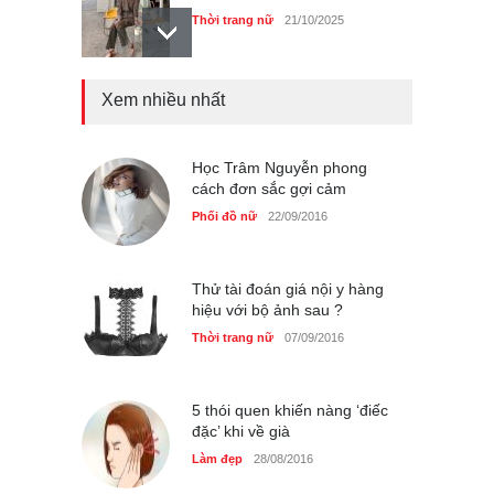
Thời trang nữ
21/10/2025
Xem nhiều nhất
Chiếc áo dài cưới của Hoa
hậu Đỗ Hà ?
Thời trang nữ
21/10/2025
Học Trâm Nguyễn phong
cách đơn sắc gợi cảm
Phối đồ nữ
22/09/2016
GAP Hoodie biểu tượng
sáng tạo mới của giới trẻ
Thử tài đoán giá nội y hàng
hiệu với bộ ảnh sau ?
Thời trang nữ
21/10/2025
Thời trang nữ
07/09/2016
5 thói quen khiến nàng ‘điếc
đặc’ khi về già
Làm đẹp
28/08/2016