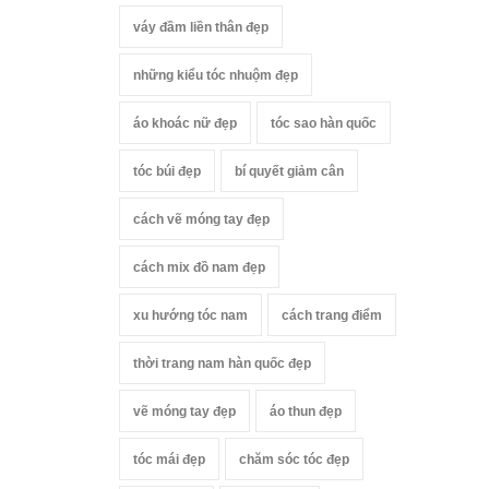
váy đầm liền thân đẹp
những kiểu tóc nhuộm đẹp
áo khoác nữ đẹp
tóc sao hàn quốc
tóc búi đẹp
bí quyết giảm cân
cách vẽ móng tay đẹp
cách mix đồ nam đẹp
xu hướng tóc nam
cách trang điểm
thời trang nam hàn quốc đẹp
vẽ móng tay đẹp
áo thun đẹp
tóc mái đẹp
chăm sóc tóc đẹp