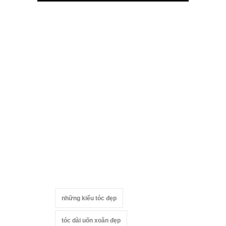
những kiểu tóc đẹp
tóc dài uốn xoăn đẹp