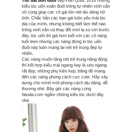
Tóc dài uốn đuôi
đẹp Hàn Quốc 2016 những
kiểu tóc uốn xoăn đuôi trông tự nhiên xinh xắn
vô cùng giúp các cô gái tôn nét dịu dàng nữ
tính. Chắc hẳn các bạn gái luôn yếu mái tóc
dài của mình, nhưng không biết làm thế nào
trông xinh xắn và thay đổi mới lạ so với trước
đây, tóc uốn thì già hơn tuổi với các cô nàng
tuổi teen nhưng các nàng đừng lo tóc uốn
đuôi này luôn mang lại nét trẻ trung đẹp tự
nhiên.
Các nàng muốn tăng nét trẻ trung năng động
thì kết hợp kiểu mái ngang hay là xéo ngang
rất đẹp, những phụ kiện kẹp, băng đô mang
đến các nàng phong cách cực cute. Hãy xây
dựng cho mình một phong cách dịu dàng, dễ
thương nhé. Bây giờ các nàng cùng
fatoda.com ngắm những kiểu tóc dưới đây
nhé.