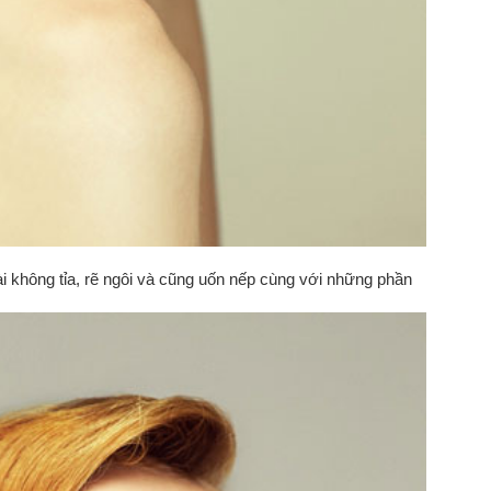
ài không tỉa, rẽ ngôi và cũng uốn nếp cùng với những phần