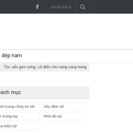
y dép nam
Tóc uốn gợn sóng, cổ điển cho nàng sang trọng
anh mục
hời trang công sở nữ
Váy đầm nữ
ẽ móng tay
Phối đồ nữ
hụ kiện nữ