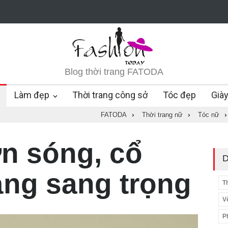
Blog thời trang FATODA
Làm đẹp
Thời trang công sở
Tóc đẹp
Già
FATODA
›
Thời trang nữ
›
Tóc nữ
›
n sóng, cổ
D
àng sang trọng
T
V
P