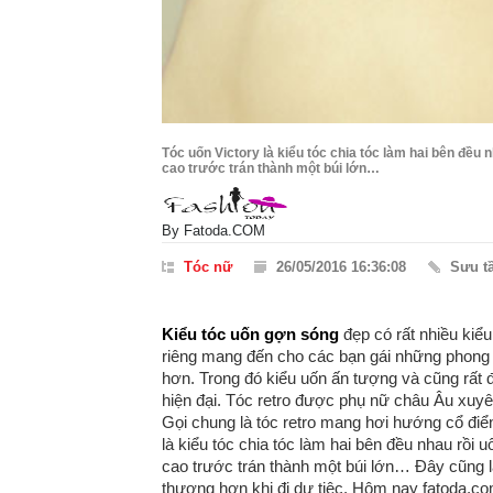
Tóc uốn Victory là kiểu tóc chia tóc làm hai bên đều 
cao trước trán thành một búi lớn…
By
Fatoda.COM
Tóc nữ
26/05/2016 16:36:08
Sưu t
Kiểu tóc uốn gợn sóng
đẹp có rất nhiều kiể
riêng mang đến cho các bạn gái những phong c
hơn. Trong đó kiểu uốn ấn tượng và cũng rất 
hiện đại. Tóc retro được phụ nữ châu Âu xuyê
Gọi chung là tóc retro mang hơi hướng cổ điển
là kiểu tóc chia tóc làm hai bên đều nhau rồi 
cao trước trán thành một búi lớn… Đây cũng là
thượng hơn khi đi dự tiệc. Hôm nay fatoda.co