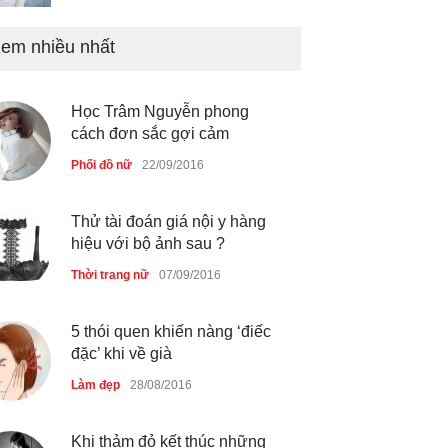
em nhiều nhất
Mẫu áo khoác đẹp cho phụ
nữ 40+
Thời trang nữ
21/10/2025
Học Trâm Nguyễn phong
cách đơn sắc gợi cảm
Chiếc áo dài cưới của Hoa
Phối đồ nữ
22/09/2016
hậu Đỗ Hà ?
Thời trang nữ
21/10/2025
Thử tài đoán giá nội y hàng
hiệu với bộ ảnh sau ?
Thời trang nữ
07/09/2016
5 thói quen khiến nàng ‘điếc
đặc’ khi về già
Làm đẹp
28/08/2016
Khi thảm đỏ kết thúc những