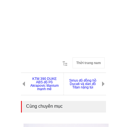
Thời trang nam
KTM 390 DUKE
Sirius độ đồng hồ
ABS độ Pô
Ducati và dàn đồ
Akrapovic titanium
Titan nặng túi
mạnh mẽ
Cùng chuyên mục