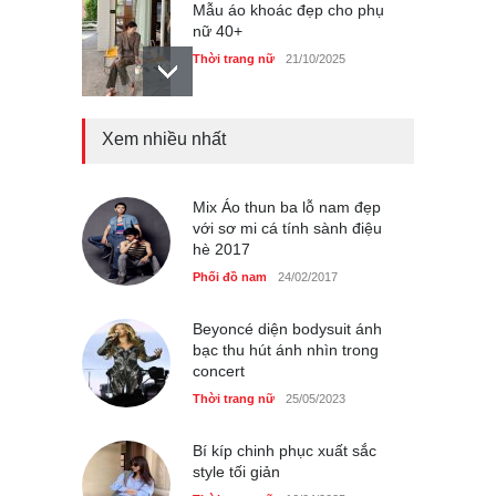
Mẫu áo khoác đẹp cho phụ
nữ 40+
Thời trang nữ
21/10/2025
Xem nhiều nhất
Chiếc áo dài cưới của Hoa
hậu Đỗ Hà ?
Thời trang nữ
21/10/2025
Mix Áo thun ba lỗ nam đẹp
với sơ mi cá tính sành điệu
hè 2017
Phối đồ nam
24/02/2017
GAP Hoodie biểu tượng
sáng tạo mới của giới trẻ
Beyoncé diện bodysuit ánh
bạc thu hút ánh nhìn trong
Thời trang nữ
21/10/2025
concert
Thời trang nữ
25/05/2023
Bí kíp chinh phục xuất sắc
style tối giản