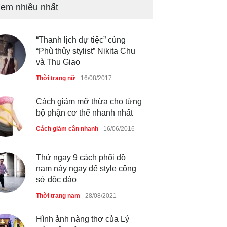
em nhiều nhất
Mẫu áo khoác đẹp cho phụ
nữ 40+
Thời trang nữ
21/10/2025
“Thanh lịch dự tiệc” cùng
“Phù thủy stylist” Nikita Chu
và Thu Giao
Chiếc áo dài cưới của Hoa
hậu Đỗ Hà ?
Thời trang nữ
16/08/2017
Thời trang nữ
21/10/2025
Cách giảm mỡ thừa cho từng
bộ phận cơ thể nhanh nhất
Cách giảm cân nhanh
16/06/2016
Thử ngay 9 cách phối đồ
nam này ngay để style công
sở độc đáo
Thời trang nam
28/08/2021
Hình ảnh nàng thơ của Lý