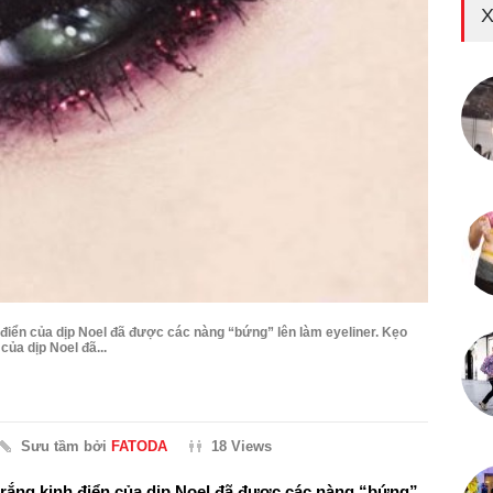
X
 điển của dịp Noel đã được các nàng “bứng” lên làm eyeliner. Kẹo
của dịp Noel đã...
Sưu tầm bởi
FATODA
18 Views
trắng kinh điển của dịp Noel đã được các nàng “bứng”