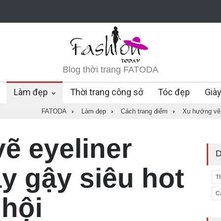
Blog thời trang FATODA
Làm đẹp
Thời trang công sở
Tóc đẹp
Già
FATODA
›
Làm đẹp
›
Cách trang điểm
›
Xu hướng vẽ 
ẽ eyeliner
D
y gậy siêu hot
T
C
 hội