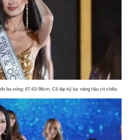
o ba vòng: 87-63-98cm. Cô lập kỷ lục nàng hậu có chiều