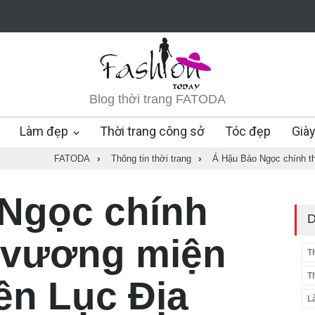
Blog thời trang FATODA
Làm đẹp
Thời trang công sở
Tóc đẹp
Già
FATODA
›
Thông tin thời trang
›
Á Hậu Bảo Ngọc chính t
Ngọc chính
D
 vương miện
T
T
ên Lục Địa
L