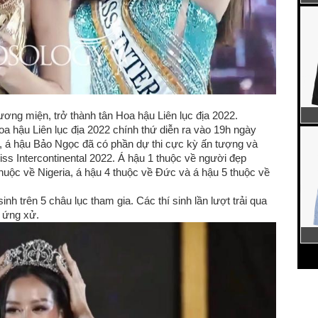
ng miện, trở thành tân Hoa hậu Liên lục địa 2022.
a hậu Liên lục địa 2022 chính thứ diễn ra vào 19h ngày
), á hậu Bảo Ngọc đã có phần dự thi cực kỳ ấn tượng và
ss Intercontinental 2022. Á hậu 1 thuộc về người đẹp
 thuộc về Nigeria, á hậu 4 thuộc về Đức và á hậu 5 thuộc về
inh trên 5 châu lục tham gia. Các thí sinh lần lượt trải qua
ời ứng xử.