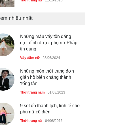
Thời trang nữ
21/10/2025
em nhiều nhất
Chiếc áo dài cưới của Hoa
hậu Đỗ Hà ?
Thời trang nữ
21/10/2025
Những mẫu váy tôn dáng
cực đỉnh được phụ nữ Pháp
tin dùng
Váy đầm nữ
25/06/2024
GAP Hoodie biểu tượng
sáng tạo mới của giới trẻ
Những món thời trang đơn
Thời trang nữ
21/10/2025
giản hô biến chàng thành
‘tổng tài’
Thời trang nam
01/08/2023
9 set đồ thanh lịch, tinh tế cho
phụ nữ cổ điển
Thời trang nữ
04/08/2016