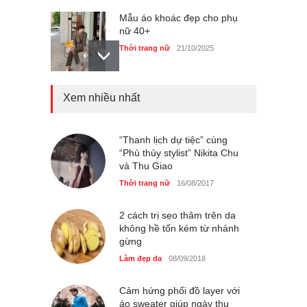
Mẫu áo khoác đẹp cho phụ
nữ 40+
Thời trang nữ
21/10/2025
Xem nhiều nhất
Chiếc áo dài cưới của Hoa
hậu Đỗ Hà ?
Thời trang nữ
21/10/2025
“Thanh lịch dự tiệc” cùng
“Phù thủy stylist” Nikita Chu
và Thu Giao
Thời trang nữ
16/08/2017
GAP Hoodie biểu tượng
sáng tạo mới của giới trẻ
2 cách trị sẹo thâm trên da
không hề tốn kém từ nhánh
Thời trang nữ
21/10/2025
gừng
Làm đẹp da
08/09/2018
Cảm hứng phối đồ layer với
áo sweater giúp ngày thu