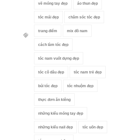
vẽ móng tay đẹp
áo thun đẹp
tóc mái đẹp
chăm sóc tóc đẹp
trang điểm
mix đồ nam
cách làm tóc đẹp
tóc nam vuốt dựng đẹp
tóc cô dâu đẹp
tóc nam trẻ đẹp
búi tóc đẹp
tóc nhuộm đẹp
thực đơn ăn kiêng
những kiểu móng tay đẹp
những kiểu nail đẹp
tóc uốn đẹp