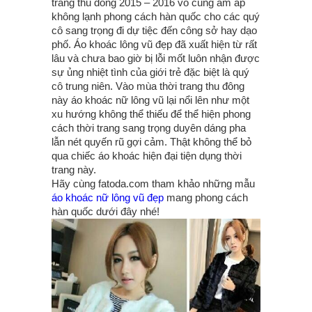
trang thu đông 2015 – 2016 vô cùng ấm áp
không lạnh phong cách hàn quốc cho các quý
cô sang trọng đi dự tiệc đến công sở hay dạo
phố. Áo khoác lông vũ đẹp đã xuất hiện từ rất
lâu và chưa bao giờ bị lỗi mốt luôn nhận được
sự ủng nhiệt tình của giới trẻ đặc biệt là quý
cô trung niên. Vào mùa thời trang thu đông
này áo khoác nữ lông vũ lại nổi lên như một
xu hướng không thể thiếu để thể hiện phong
cách thời trang sang trọng duyên dáng pha
lẫn nét quyến rũ gợi cảm. Thật không thể bỏ
qua chiếc áo khoác hiện đại tiện dụng thời
trang này.
Hãy cùng fatoda.com tham khảo những mẫu
áo khoác nữ lông vũ đẹp
mang phong cách
hàn quốc dưới đây nhé!