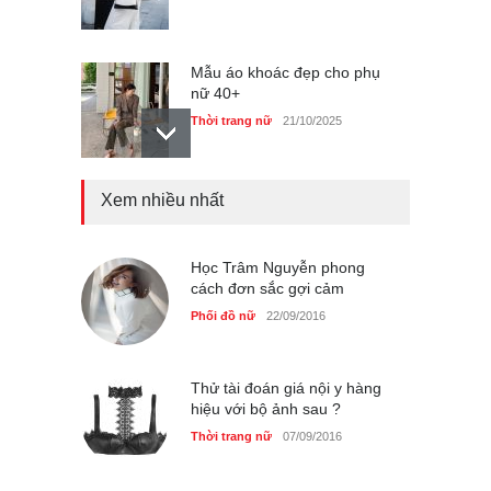
Mẫu áo khoác đẹp cho phụ
nữ 40+
Thời trang nữ
21/10/2025
Xem nhiều nhất
Chiếc áo dài cưới của Hoa
hậu Đỗ Hà ?
Thời trang nữ
21/10/2025
Học Trâm Nguyễn phong
cách đơn sắc gợi cảm
Phối đồ nữ
22/09/2016
GAP Hoodie biểu tượng
sáng tạo mới của giới trẻ
Thử tài đoán giá nội y hàng
hiệu với bộ ảnh sau ?
Thời trang nữ
21/10/2025
Thời trang nữ
07/09/2016