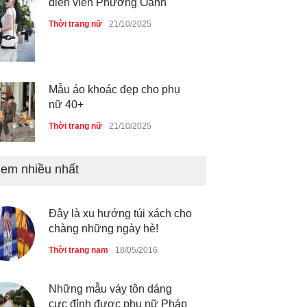
diễn viên Phương Oanh
Thời trang nữ
21/10/2025
Mẫu áo khoác đẹp cho phụ
nữ 40+
Thời trang nữ
21/10/2025
em nhiều nhất
Chiếc áo dài cưới của Hoa
hậu Đỗ Hà ?
Thời trang nữ
21/10/2025
Đây là xu hướng túi xách cho
chàng những ngày hè!
Thời trang nam
18/05/2016
GAP Hoodie biểu tượng
sáng tạo mới của giới trẻ
Những mẫu váy tôn dáng
cực đỉnh được phụ nữ Pháp