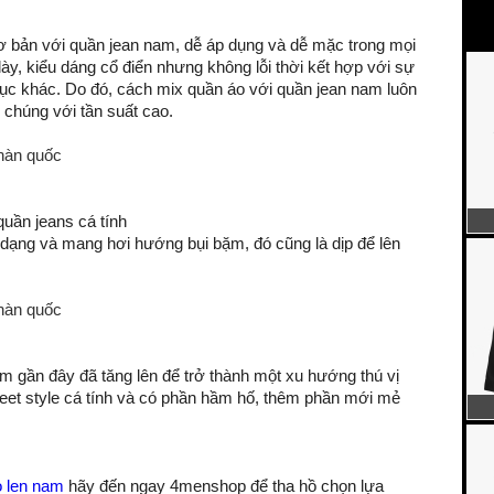
 bản với quần jean nam, dễ áp ​​dụng và dễ mặc trong mọi
dày, kiểu dáng cổ điển nhưng không lỗi thời kết hợp với sự
hục khác. Do đó, cách mix quần áo với quần jean nam luôn
chúng với tần suất cao.
uần jeans cá tính
 dạng và mang hơi hướng bụi bặm, đó cũng là dịp để lên
 gần đây đã tăng lên để trở thành một xu hướng thú vị
eet style cá tính và có phần hầm hố, thêm phần mới mẻ
o len nam
hãy đến ngay 4menshop để tha hồ chọn lựa