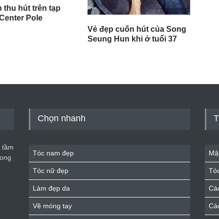
 thu hút trên tạp
 Center Pole
Vẻ đẹp cuốn hút của Song
Seung Hun khi ở tuổi 37
Chọn nhanh
T
 tầm
Tóc nam đẹp
Mặ
rong
Tóc nữ đẹp
Tó
Làm đẹp da
Cá
Vẽ móng tay
Cá