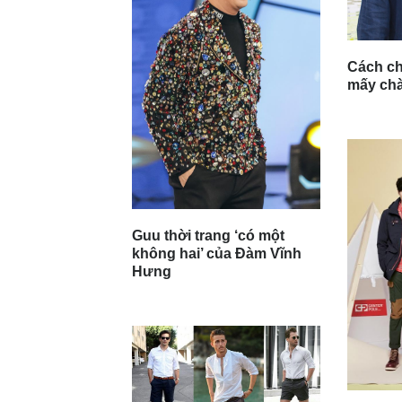
Cách ch
mấy chà
Guu thời trang ‘có một
không hai’ của Đàm Vĩnh
Hưng