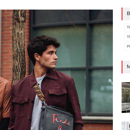
B
T
T
P
M