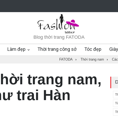
Blog thời trang FATODA
Làm đẹp
Thời trang công sở
Tóc đẹp
Già
FATODA
›
Thời trang nam
›
Các
thời trang nam,
D
hư trai Hàn
T
T
T