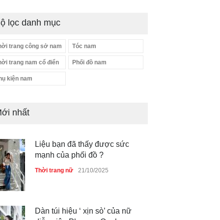
ộ lọc danh mục
hời trang công sở nam
Tóc nam
hời trang nam cổ điển
Phối đồ nam
hụ kiện nam
ới nhất
Liệu bạn đã thấy được sức
mạnh của phối đồ ?
Thời trang nữ
21/10/2025
Dàn túi hiệu ‘ xịn sò’ của nữ