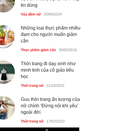
Thời trang nữ
21/10/2025
tin dùng
Váy đầm nữ
25/06/2024
Những loại thực phẩm nhiều
đạm cho người muốn giảm
cân
Thực phẩm giảm cân
30/05/2016
Thời trang đi dạy xinh như
minh tinh của cô giáo tiểu
học
Thời trang nữ
11/10/2023
Guu thời trang ấn tượng của
nữ chính ‘Đừng nói khi yêu’
ngoài đời
Thời trang nữ
17/02/2023