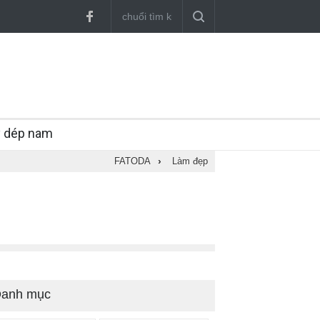
y dép nam
FATODA
›
Làm đẹp
anh mục