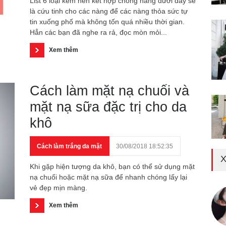
List 6 loại kem nền kết hợp chống nắng dưới đây sẽ
là cứu tinh cho các nàng để các nàng thỏa sức tự
tin xuống phố mà không tốn quá nhiều thời gian.
Hẳn các bạn đã nghe ra rả, đọc mòn mỏi...
Xem thêm
Cách làm mặt nạ chuối và
mặt nạ sữa đặc trị cho da
khô
Cách làm trắng da mặt
30/08/2018 18:52:35
X
Khi gặp hiện tượng da khô, bạn có thể sử dụng mặt
nạ chuối hoặc mặt nạ sữa để nhanh chóng lấy lại
vẻ đẹp mịn màng.
Xem thêm