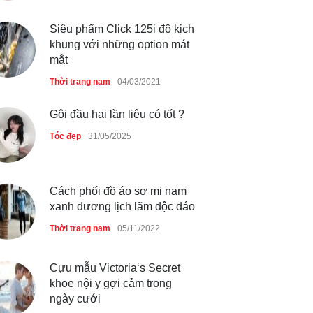
4 mẫu giày tôn dáng được
phụ nữ Pháp tin dùng
Siêu phẩm Click 125i độ kịch
khung với những option mát
Thời trang nữ
14/10/2025
mắt
Thời trang nam
04/03/2021
Bí quyết giữ gìn vóc dáng
Gội đầu hai lần liệu có tốt ?
của diễn viên Khánh Huyền
Tóc đẹp
31/05/2025
Làm đẹp
14/10/2025
Cách phối đồ áo sơ mi nam
xanh dương lịch lãm độc đáo
Phong cách thời trang của
Lim Ji Yeon dạo gần đây
Thời trang nam
05/11/2022
Thời trang nữ
14/10/2025
Cựu mẫu Victoria‘s Secret
khoe nội y gợi cảm trong
ngày cưới
Chiếc áo dài cưới của Hoa