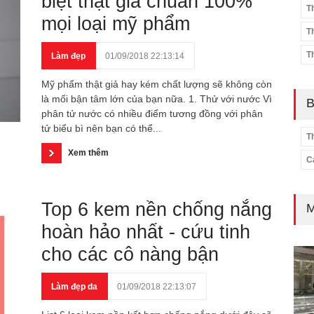
biệt thật giả chuẩn 100%
T
mọi loại mỹ phẩm
T
T
Làm đẹp
01/09/2018 22:13:14
Mỹ phẩm thật giả hay kém chất lượng sẽ không còn
là mối bận tâm lớn của bạn nữa. 1. Thử với nước Vì
B
phân tử nước có nhiều điểm tương đồng với phân
tử biểu bì nên bạn có thể...
T
Xem thêm
C
Top 6 kem nền chống nắng
M
hoàn hảo nhất - cứu tinh
cho các cô nàng bận
Làm đẹp da
01/09/2018 22:13:07