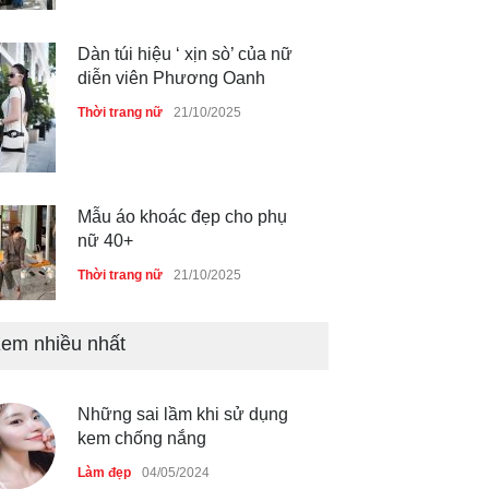
Dàn túi hiệu ‘ xịn sò’ của nữ
diễn viên Phương Oanh
Thời trang nữ
21/10/2025
Mẫu áo khoác đẹp cho phụ
nữ 40+
Thời trang nữ
21/10/2025
em nhiều nhất
Truy tìm thông tin áo bra
‘không lộ viền’ của nữ idol
Ning Ning
Những sai lầm khi sử dụng
Thời trang nữ
14/10/2025
kem chống nắng
Làm đẹp
04/05/2024