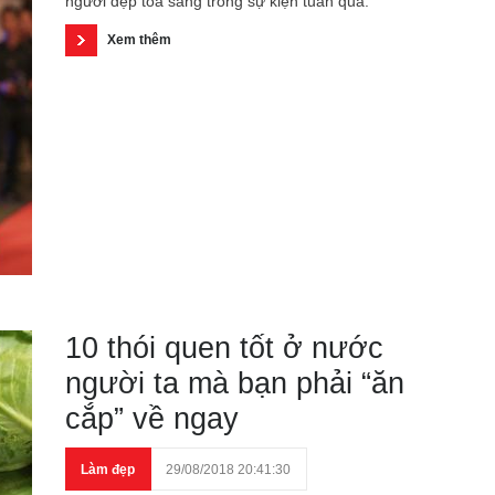
người đẹp tỏa sáng trong sự kiện tuần qua.
Xem thêm
10 thói quen tốt ở nước
người ta mà bạn phải “ăn
cắp” về ngay
Làm đẹp
29/08/2018 20:41:30