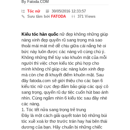
By
Fatoda.COM
Tóc nữ
30/05/2016 12:33:57
Sưu tầm bởi
FATODA
371 Views
Kiểu tóc hàn quốc
nữ đẹp không những giúp
nàng xinh đẹp quyến rũ sang trọng mà sao
thoải mái mát mẻ dễ chịu giữa cái nắng hè oi
bức này luôn được các nàng vô cùng chú ý.
Không những thế tùy vào khuôn mặt của mỗi
người thì việc chọn kiểu tóc phù hợp cho
mình không chỉ giúp các nàng luôn xinh đẹp
mà còn che đi khuyết điểm khuôn mặt. Sau
đây fatoda.com sẽ giới thiệu cho các bạn 6
kiểu tóc nữ cực đẹp đảm bảo giúp các quý cô
sang trọng, quyến rũ dự tiệc cuốn hút bao ánh
nhìn. Cùng ngắm nhìn 6 kiểu tóc sau đây nhé
các nàng.
1. Tóc tết nửa sang trọng trẻ trung
Đây là một cách giải quyết toàn bộ những búi
tóc xuề xoà lơ thơ trước trán hay hai bên thái
dương của bạn. Hãy chuẩn bị những chiếc