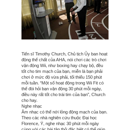
Tiến sĩ Timothy Church, Chủ tịch Ủy ban hoạt
động thể chất của AHA, nói chơi các trò chơi
vận động Wii, như boxing hay chạy bộ, đều
tốt cho tim mạch của bạn, miễn là bạn phải
chơi ở mức độ vừa phải, tối thiểu 150 phút
mỗi tuần. “Một số hoạt động trong Wii Fit có
thể đòi hỏi bạn vận động 30 phút mỗi ngày,
điều này rất tốt cho trái tim của bạn”, Church
cho hay.
Nghe nhạc
Âm nhạc có thể nới lỏng động mạch của bạn.
Theo các nhà nghiên cứu thuộc Đại học
Florence, Ý, nghe nhạc 30 phút mỗi ngày
cùng với các bài tập thở đặc biệt có thể giúp