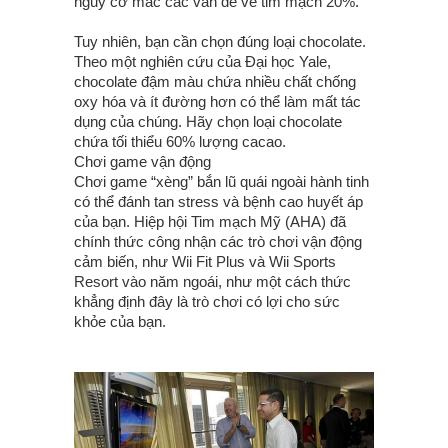
nguy cơ mắc các vấn đề về tim mạch 20%.
Tuy nhiên, bạn cần chọn đúng loại chocolate.
Theo một nghiên cứu của Đại học Yale,
chocolate đậm màu chứa nhiều chất chống
oxy hóa và ít đường hơn có thể làm mất tác
dụng của chúng. Hãy chọn loại chocolate
chứa tối thiểu 60% lượng cacao.
Chơi game vận động
Chơi game “xèng” bắn lũ quái ngoài hành tinh
có thể đánh tan stress và bệnh cao huyết áp
của bạn. Hiệp hội Tim mạch Mỹ (AHA) đã
chính thức công nhận các trò chơi vận động
cảm biến, như Wii Fit Plus và Wii Sports
Resort vào năm ngoái, như một cách thức
khẳng định đây là trò chơi có lợi cho sức
khỏe của bạn.