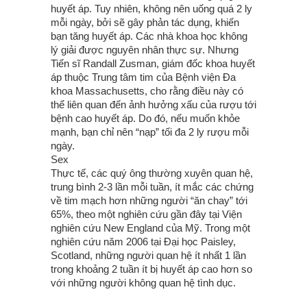
huyết áp. Tuy nhiên, không nên uống quá 2 ly
mỗi ngày, bởi sẽ gây phản tác dụng, khiến
bạn tăng huyết áp. Các nhà khoa học không
lý giải được nguyên nhân thực sự. Nhưng
Tiến sĩ Randall Zusman, giám đốc khoa huyết
áp thuộc Trung tâm tim của Bệnh viện Đa
khoa Massachusetts, cho rằng điều này có
thể liên quan đến ảnh hưởng xấu của rượu tới
bệnh cao huyết áp. Do đó, nếu muốn khỏe
mạnh, bạn chỉ nên “nạp” tối đa 2 ly rượu mỗi
ngày.
Sex
Thực tế, các quý ông thường xuyên quan hệ,
trung bình 2-3 lần mỗi tuần, ít mắc các chứng
về tim mạch hơn những người “ăn chay” tới
65%, theo một nghiên cứu gần đây tại Viện
nghiên cứu New England của Mỹ. Trong một
nghiên cứu năm 2006 tại Đại học Paisley,
Scotland, những người quan hệ ít nhất 1 lần
trong khoảng 2 tuần ít bị huyết áp cao hơn so
với những người không quan hệ tình dục.