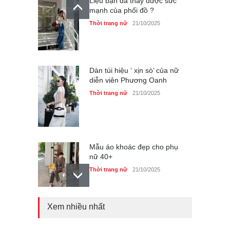
Liệu bạn đã thấy được sức
mạnh của phối đồ ?
Thời trang nữ
21/10/2025
Dàn túi hiệu ‘ xịn sò’ của nữ
diễn viên Phương Oanh
Thời trang nữ
21/10/2025
Mẫu áo khoác đẹp cho phụ
nữ 40+
Thời trang nữ
21/10/2025
Xem nhiều nhất
Chiếc áo dài cưới của Hoa
hậu Đỗ Hà ?
Thời trang nữ
21/10/2025