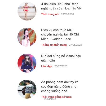
4 đại diện “chủ nhà” xinh
ngất ngây của Hoa hậu VN
Thời trang nữ
13/09/2018
GAP Hoodie biểu tượng
sáng tạo mới của giới trẻ
Dịch vụ cho thuê MC
chuyên nghiệp tại Hồ Chí
Thời trang nữ
21/10/2025
Minh - Golden Face
Thông tin thời trang
27/05/2025
Nữ idol bùng nổ visual hậu
giảm cân
Làm đẹp
20/07/2025
Áo phông nam dài tay kẻ
sọc đẹp năng động cho
chàng xuống phố
Thời trang công sở nam
10/09/2017