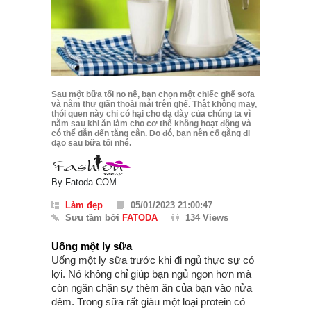
Sau một bữa tối no nê, bạn chọn một chiếc ghế sofa
và nằm thư giãn thoải mái trên ghế. Thật không may,
thói quen này chỉ có hại cho dạ dày của chúng ta vì
nằm sau khi ăn làm cho cơ thể không hoạt động và
có thể dẫn đến tăng cân. Do đó, bạn nên cố gắng đi
dạo sau bữa tối nhé.
By
Fatoda.COM
Làm đẹp
05/01/2023 21:00:47
Sưu tầm bởi
FATODA
134 Views
Uống một ly sữa
Uống một ly sữa trước khi đi ngủ thực sự có
lợi. Nó không chỉ giúp bạn ngủ ngon hơn mà
còn ngăn chặn sự thèm ăn của bạn vào nửa
đêm. Trong sữa rất giàu một loại protein có