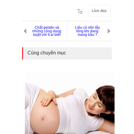
Làm đẹp
Chất gelatin và
Liệu có nên tẩy
những công dụng
lông khi đang
tuyệt vời ít ai biết
mang bầu ?
Cùng chuyên mục