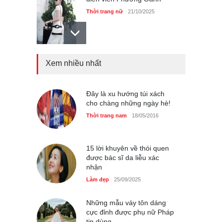
Thời trang nữ
21/10/2025
Xem nhiều nhất
Mẫu áo khoác đẹp cho phụ
nữ 40+
Thời trang nữ
21/10/2025
Đây là xu hướng túi xách
cho chàng những ngày hè!
Thời trang nam
18/05/2016
Chiếc áo dài cưới của Hoa
hậu Đỗ Hà ?
Thời trang nữ
21/10/2025
15 lời khuyên về thói quen
được bác sĩ da liễu xác
nhận
Làm đẹp
25/09/2025
Những mẫu váy tôn dáng
cực đỉnh được phụ nữ Pháp
tin dùng